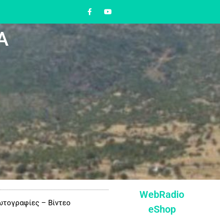
Α
WebRadio
τογραφίες – Βίντεο
eShop