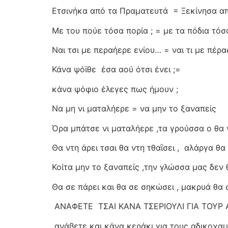
Ετσινήκα από τα Πραματευτά
= Ξεκίνησα α
Με του πούε τόσα πορία ; = με τα πόδια τόσ
Ναι τσι με περαήερε ενίου… = ναι τι με πέρα
Κάνα ψόϊθε
έσα αού ότσι ένει ;=
κάνα ψόφιο έλεγες πως ήμουν ;
Να μη νι ματαλήερε = να μην το ξαναπείς
Όρα μπάτσε νι ματαλήερε ,τα γρούσσα ο θα 
Θα ντη άρει τσαι θα ντη τθαΐσει ,
αλάργα θα 
Κοίτα μην το ξαναπείς ,την γλώσσα μας δεν 
Θα σε πάρει και θα σε σηκώσει , μακρυά θα 
ΑΝΑΦΕΤΕ
ΤΣΑΙ ΚΑΝΑ ΤΣΕΡΙΟΥΛΙ ΓΙΑ ΤΟΥΡ
ανάβετε και κάνα κεράκι για τους αδικοχα