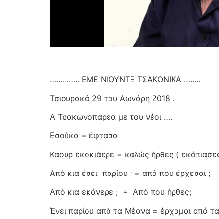
………….. ΕΜΕ ΝΙΟΥΝΤΕ ΤΣΑΚΩΝΙΚΑ ……..
Τσιουρακά 29 του Αωνάρη 2018 .
Α Τσακωνοπαρέα με του νέοι ….
Εσούκα = έφτασα
Καουρ εκοκιάερε = καλώς ήρθες ( εκόπιασες
Από κια έσει
παρίου ; = από που έρχεσαι ;
Από κια εκάνερε ;
=
Από που ήρθες;
Ένει παρίου από τα Μέανα = έρχομαι από τα