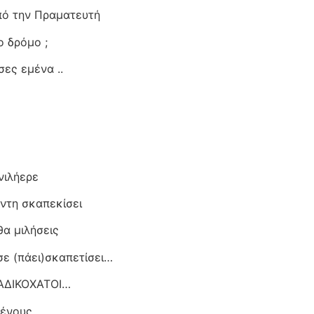
πό την Πραματευτή
ο δρόμο ;
σες εμένα ..
νιλήερε
ντη σκαπεκίσει
θα μιλήσεις
σε (πάει)σκαπετίσει…
 ΑΔΙΚΟΧΑΤΟΙ…
μένους ….