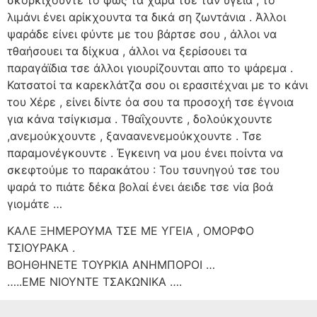
λιμάνι ένει αρίκχουντα τα δικά ση ζωντάνια . Άλλοι
ψαράδε είνει φύντε με του βάρτσε σου , άλλοι να
τθαήσουει τα δίχκυα , άλλοι να ξερίσουει τα
παραγάϊδια τσε άλλοι γιουρίζουνται απο το ψάρεμα .
Κατσατοί τα καρεκλάτζα σου οι ερασιτέχναι με το κάνι
του Χέρε , είνει δίντε όα σου τα προσοχή τσε έγνοια
για κάνα τσίγκισμα . Τθαΐχουντε , δολούκχουντε
,ανεμούκχουντε , ξαναανενεμούκχουντε . Τσε
παραμονέγκουντε . Έγκεινη να μου ένει ποίντα να
σκεφτούμε το παρακάτου : Του τσυνηγού τσε του
ψαρά το πιάτε δέκα βολαί ένει άειδε τσε νία βοά
γιομάτε …
ΚΑΛΕ ΞΗΜΕΡΟΥΜΑ ΤΣΕ ΜΕ ΥΓΕΙΑ , ΟΜΟΡΦΟ
ΤΣΙΟΥΡΑΚΑ .
ΒΟΗΘΗΝΕΤΕ ΤΟΥΡΚΙΑ ΑΝΗΜΠΟΡΟΙ …
…..ΕΜΕ ΝΙΟΥΝΤΕ ΤΣΑΚΩΝΙΚΑ ….