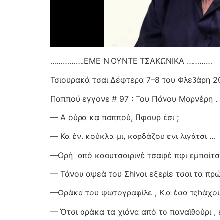
…………….ΕΜΕ ΝΙΟΥΝΤΕ ΤΣΑΚΩΝΙΚΑ …………
Τσιουρακά τσαι Δέφτερα 7–8 του Φλεβάρη 2
Παππού εγγονε # 97 : Του Πάνου Μαρνέρη .
— Α ούρα κα παππού, Πφουρ έσι ;
— Κα ένι κούκλα μι, καρδάζου ενι λιγάτσι …
—Ορή
από καουτσαιρινέ τσαιρέ πφι εμποίτσ
— Τάνου αψεά του Σhiνοι εξερίε τσαι τα πρ
—Οράκα του φωτογραφίλε , Κια έσα τςhάχου
— Ότσι οράκα τα χιόνα από το παναϊθούρι , 