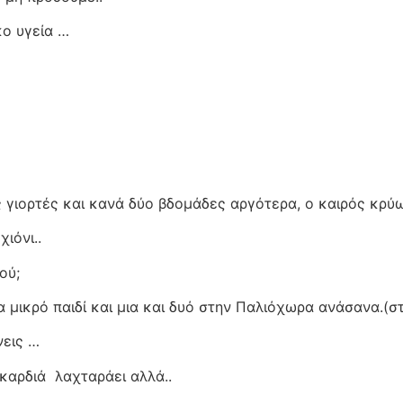
ο υγεία …
 γιορτές και κανά δύο βδομάδες αργότερα, ο καιρός κρύω
ιόνι..
ού;
α μικρό παιδί και μια και δυό στην Παλιόχωρα ανάσανα.(σ
νεις …
 καρδιά
λαχταράει αλλά..