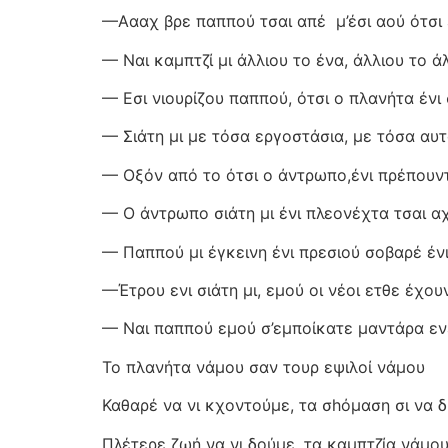
—Αααχ βρε παππού τσαι απέ
μ’έσι αού ότσ
— Ναι καμπτζί μι άλλιου το ένα, άλλιου το 
— Εσι νιουρίζου παππού, ότσι ο πλανήτα έν
— Σιάτη μι με τόσα εργοστάσια, με τόσα αυτο
— Οξόν από το ότσι ο άντρωπο,ένι πρέπουν
— Ο άντρωπο σιάτη μι ένι πλεονέχτα τσαι αχ
— Παππού μι έγκεινη ένι πρεσιού σοβαρέ ένι
—Έτρου ενι σιάτη μι, εμού οι νέοι ετθε έχ
— Ναι παππού εμού σ’εμποίκατε μαντάρα ενε
Το πλανήτα νάμου σαν τουρ εψιλοί νάμου
Καθαρέ να νι κχοντούμε, τα σhόμαση σι να 
Πλέτερε ζωή να νι δούμε, τα καμπτζία νάμου