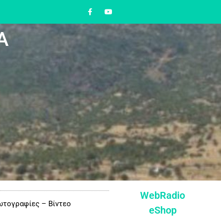
Α
WebRadio
τογραφίες – Βίντεο
eShop