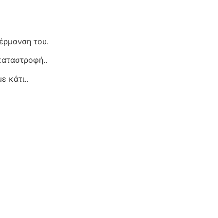
έρμανση του.
καταστροφή..
 κάτι..