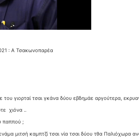
021 : Α Τσακωνοπαρέα
ε του γιορταί τσαι γκάνα δύου εβδημάε αργούτερα, εκρυαν
ώτε
χιόνα ..
 παππού ;
ενάμα μιτσή καμπτζί τσαι νία τσαι δύου τθα Παλιόχωρα αν