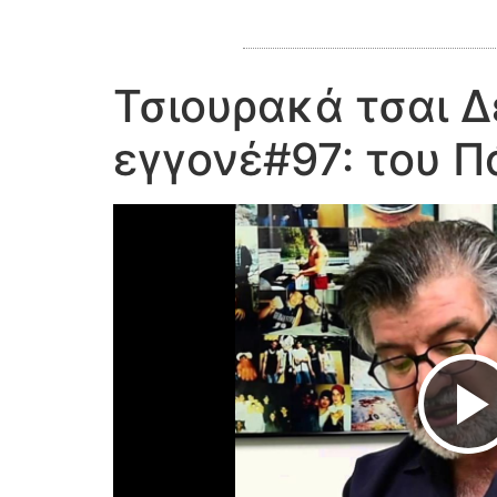
Τσιουρακά τσαι 
εγγονέ#97: του 