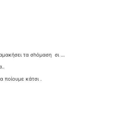
ταμακήσει τα σhόμαση
σι …
..
α ποίουμε κάτσι .