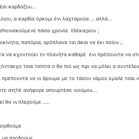
ι έσι καρδάζου…
άλλιου, α καρδία όρκομι ένι λαχταρούα … αλλά…
ι σhoνισκούμενε πάσα χρονία
πλέκιεριου ;
κίνητα, παπόρια, αρόπλανα τσι άκια να έκι ποίου ;.
τα να κχοντούει το πλανήτα καθαρέ
ένι πρέπουντα να σ
όντακχο τσαι τσίπτα ο θα ποί ως πφι να μόλει α συντέλεια
 πρέπουντα να νι άρουμε με το τάσου νάμου εμαλέ τσαι ν
ουντε ατςhέ ανήφορε απουρτέσε νιούμου….
ί θα νι πλερούμε …..
διορθούμε
 μη προδούμε..