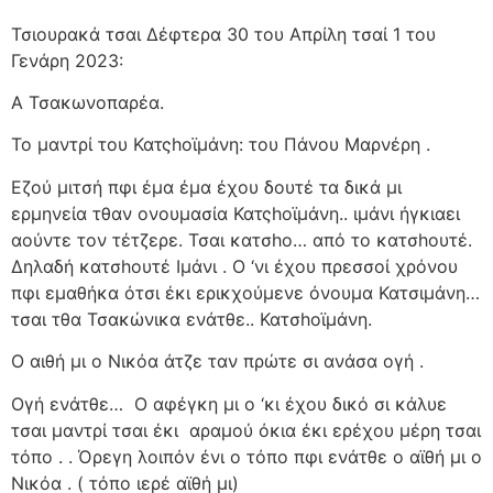
Τσιουρακά τσαι Δέφτερα 30 του Απρίλη τσαί 1 του
Γενάρη 2023:
Α Τσακωνοπαρέα.
Το μαντρί του Κατςhοϊμάνη: του Πάνου Μαρνέρη .
Εζού μιτσή πφι έμα έμα έχου δουτέ τα δικά μι
ερμηνεία τθαν ονουμασία Κατςhοϊμάνη.. ιμάνι ήγκιαει
αούντε τον τέτζερε. Τσαι κατσho… από το κατσhουτέ.
Δηλαδή κατσhουτέ Ιμάνι . Ο ‘νι έχου πρεσσοί χρόνου
πφι εμαθήκα ότσι έκι ερικχούμενε όνουμα Κατσιμάνη…
τσαι τθα Τσακώνικα ενάτθε.. Κατσhοϊμάνη.
Ο αιθή μι ο Νικόα άτζε ταν πρώτε σι ανάσα ογή .
Ογή ενάτθε…
Ο αφέγκη μι ο ‘κι έχου δικό σι κάλυε
τσαι μαντρί τσαι έκι
αραμού όκια έκι ερέχου μέρη τσαι
τόπο . . Όρεγη λοιπόν ένι ο τόπο πφι ενάτθε ο αϊθή μι ο
Νικόα . ( τόπο ιερέ αϊθή μι)