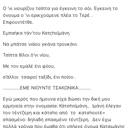
Ο ‘νι νιουρίζου τσίπτα για έγκεινη το σόι. Έγκεινη το
όνουμα ο ‘νι ερικχούμενε πλέα το Τερέ .
Επφουντέτθε.
Εμπαήκα τάν’του Κατςhοϊμάνη
Να μπάτσε νιάου γκάνα τρουκάνι.
Τσίπτα θίλοι ό’νι νίου,
Με τον εμαλέ ένι φύου,
σ’άλλοι
τσαιροί ταξίδι, ένι ποίου .
…………..ΕΜΕ ΝΙΟΥΝΤΕ ΤΣΑΚΩΝΙΚΑ……….
Εγώ μικρός που ήμουνα είχα δώσει την δική μου
ερμηνεία στην ονομασία: Κάτσhοϊμάνη..
Ιμάνη έλεγαν
τον τέντζερη και κάτσho από
το
κατσhουτέ=
σπασμένο: δηλαδή σπασμένο τέντζερη.
Δεν έχω
πολλά χρόνια που έμαθα ότι υπήρχε όνομα Κατσιμάνης