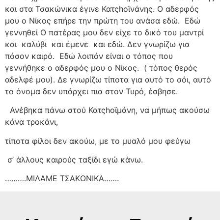
και στα Τσακώνικα έγινε Κατςhοϊνάνης. Ο αδερφός
μου ο Νίκος επήρε την πρώτη του ανάσα εδώ.
Εδώ
γεννηθεί Ο πατέρας μου δεν είχε το δικό του μαντρί
και
καλύβι
και έμενε
και εδώ. Δεν γνωρίζω για
πόσον καιρό.
Εδώ λοιπόν είναι ο τόπος που
γεννήθηκε ο αδερφός μου ο Νίκος.
( τόπος θερός
αδελφέ μου). Δε γνωρίζω τίποτα για αυτό το σόι, αυτό
το όνομα δεν υπάρχει πια στον Τυρό, έσβησε.
Ανέβηκα πάνω στού Κατςhοϊμάνη, να μήπως ακούσω
κάνα τροκάνι,
τίποτα φίλοι δεν ακούω, με το μυαλό μου φεύγω
σ’ άλλους καιρούς ταξίδι εγώ κάνω.
……….ΜΙΛΑΜΕ ΤΣΑΚΩΝΙΚΑ…….