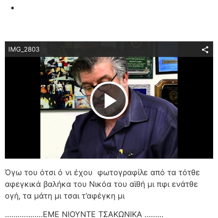
.
IMG_2803
Play Video
Όγω του ότσι ό νι έχου
φωτογραφίλε από τα τότθε
αφεγκικά βαλήκα του Νικόα του αϊθή μι πφι ενάτθε
ογή, τα μάτη μι τσαι τ’αφέγκη μι
………………ΕΜΕ ΝΙΟΥΝΤΕ ΤΣΑΚΩΝΙΚΑ ………