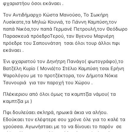
φχαριστήου όσοι εκάναει .
Τον Αντιδήμαρχο Κώστα Μανούσο, Το Σωκήρη
Λυσίκατε,τα Μηλιώ Κουνιά, το Γιάννη Καμπύση,τον
παπά Νικόα,τον παπά Γερμανέ Πετρουλή,τον Θεόδωρο
Παρασκευά πρόεδροΤερού, ταν Βγενου Μαρνέρη
πρόεδρε του Σαπουνάτση
τσαι όλοι τουρ άλλοι πφι
εκάναει .
Ένι φχαριστού τον Δηνήτρη Πανάγο( φωτογράφο),το
Βατζέλη Κυρίο ( Μονιά)το Στέλιο Καμπύση τσαι Ερήνη
Ψαρολόγου με το προτζέκτορα, τον Δήμοτα Νόκιε
Τσυνουριά
για ταν παροχή του Χώρου .
Πλέκιεριου από όλοι όμως τα καμπτζία νάμου( τα
καμπτζία μι )
Πφι δουλεύαει σκληρά, ηρωικά άκια να αλήου.
Εδούκαει τον ελέφτερε σου χρόνε όλε για το καλέ τα
γρούσσα. Αγωνήσταει με το να δίνουει το παρόν
σε