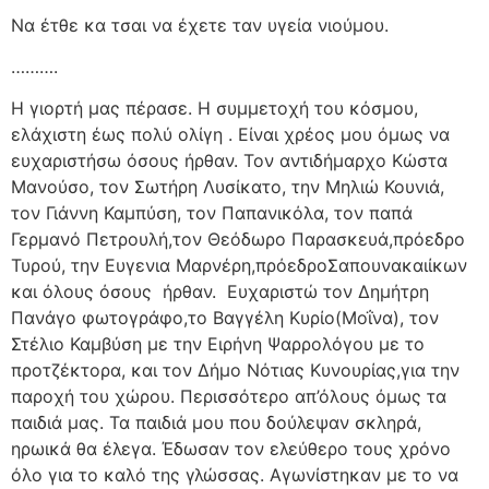
Να έτθε κα τσαι να έχετε ταν υγεία νιούμου.
……….
Η γιορτή μας πέρασε. Η συμμετοχή του κόσμου,
ελάχιστη έως πολύ ολίγη . Είναι χρέος μου όμως να
ευχαριστήσω όσους ήρθαν. Τον αντιδήμαρχο Κώστα
Μανούσο, τον Σωτήρη Λυσίκατο, την Μηλιώ Κουνιά,
τον Γιάννη Καμπύση, τον Παπανικόλα, τον παπά
Γερμανό Πετρουλή,τον Θεόδωρο Παρασκευά,πρόεδρο
Τυρού, την Ευγενια Μαρνέρη,πρόεδροΣαπουνακαιίκων
και όλους όσους
ήρθαν.
Ευχαριστώ τον Δημήτρη
Πανάγο φωτογράφο,το Βαγγέλη Κυρίο(Μοΐνα), τον
Στέλιο Καμβύση με την Ειρήνη Ψαρρολόγου με το
προτζέκτορα, και τον Δήμο Νότιας Κυνουρίας,για την
παροχή του χώρου. Περισσότερο απ’όλους όμως τα
παιδιά μας. Τα παιδιά μου που δούλεψαν σκληρά,
ηρωικά θα έλεγα. Έδωσαν τον ελεύθερο τους χρόνο
όλο για το καλό της γλώσσας. Αγωνίστηκαν με το να