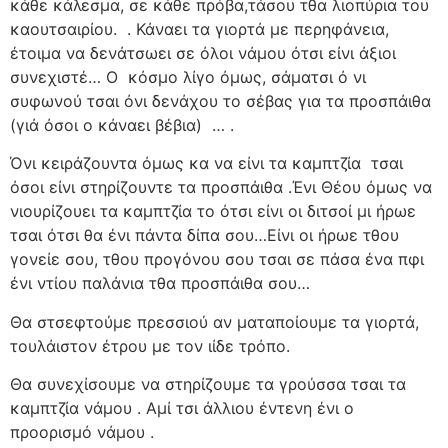
κάθε κάλεσμα, σε κάθε πρόβα,τάσου τθα λιοπύρια του
καουτσαιρίου.
. Κάναει τα γιορτά με περηφάνεια,
έτοιμα να δενάτσωει σε όλοι νάμου ότσι είνι άξιοι
συνεχιστέ… Ο
κόσμο λίγο όμως, σάματσι ό νι
συφωνού τσαι όνι δενάχου το σέβας για τα προσπάιθα
(γιά όσοι ο κάναει βέβια)
… .
Όνι κειράζουντα όμως κα να είνι τα καμπτζία
τσαι
όσοι είνι στηρίζουντε τα προσπάιθα .Ένι Θέου όμως να
νιουρίζουει τα καμπτζία το ότσι είνι οι διτσοί μι ήρωε
τσαι ότσι θα ένι πάντα δίπα σου…Είνι οι ήρωε τθου
γονείε σου, τθου προγόνου σου τσαι σε πάσα ένα πφι
ένι ντίου παλάνια τθα προσπάιθα σου…
Θα στσεφτούμε πρεσσιού αν ματαποίουμε τα γιορτά,
τουλάιστον έτρου με τον ιίδε τρόπο.
Θα συνεχίσουμε να στηρίζουμε τα γρούσσα τσαι τα
καμπτζία νάμου . Αμί τσι άλλιου έντενη ένι ο
προορισμό νάμου .