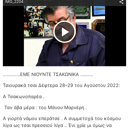
IMG_2204
Play Video
…………..ΕΜΕ ΝΙΟΥΝΤΕ ΤΣΑΚΩΝΙΚΑ ……….
Τσιουρακά τσαι Δέφτερα 28–29 του Αγούστου 2022:
Α Τσακωνοπαρέα .
Ταν άβα μέρα : του Μάνου Μαρνέρη .
Α γιορτά νάμου επεράτσε . Α συμμετοχά του κόσμου
λίγα ως τσαι πρεσσιού λίγα .. Ένι χρίε μι όμως να