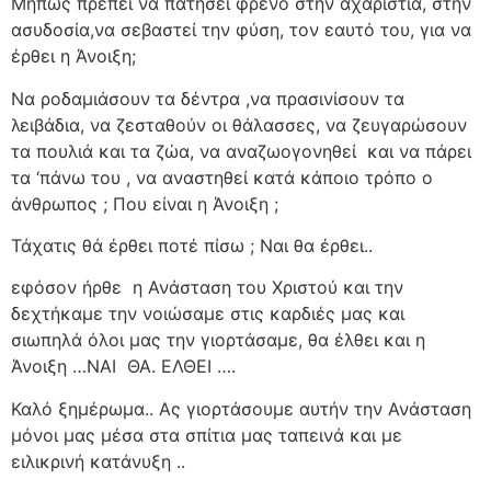
Μήπως πρέπει να πατήσει φρένο στην αχαριστία, στην
ασυδοσία,να σεβαστεί την φύση, τον εαυτό του, για να
έρθει η Άνοιξη;
Να ροδαμιάσουν τα δέντρα ,να πρασινίσουν τα
λειβάδια, να ζεσταθούν οι θάλασσες, να ζευγαρώσουν
τα πουλιά και τα ζώα, να αναζωογονηθεί
και να πάρει
τα ‘πάνω του , να αναστηθεί κατά κάποιο τρόπο ο
άνθρωπος ; Που είναι η Άνοιξη ;
Τάχατις θά έρθει ποτέ πίσω ; Ναι θα έρθει..
εφόσον ήρθε
η Ανάσταση του Χριστού και την
δεχτήκαμε την νοιώσαμε στις καρδιές μας και
σιωπηλά όλοι μας την γιορτάσαμε, θα έλθει και η
Άνοιξη …ΝΑΙ
ΘΑ. ΕΛΘΕΙ ….
Καλό ξημέρωμα.. Ας γιορτάσουμε αυτήν την Ανάσταση
μόνοι μας μέσα στα σπίτια μας ταπεινά και με
ειλικρινή κατάνυξη ..