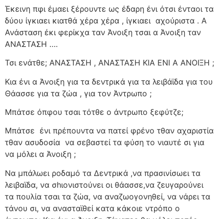
Έκεινη πφι έμαει ξέρουντε ως έδαρη ένι ότσι ένταοι τα
δύου ίγκιαει κιατθά χέρα χέρα , ίγκιαει
αχούριστα . Α
Ανάσταση έκι φερίκχα ταν Άνοιξη τσαι α Άνοιξη ταν
ΑΝΑΣΤΑΣΗ ….
Τσι ενάτθε; ΑΝΑΣΤΑΣΗ , ΑΝΑΣΤΑΣΗ ΚΙΑ ΕΝΙ Α ΑΝΟΙΞΗ ;
Κια ένι α Άνοιξη για τα δεντρικά για τα λειβάϊδα για του
Θάασσε για τα ζώα , για τον Άντρωπο ;
Μπάτσε όπφου τσαι τότθε ο άντρωπο ξεφύτζε;
Μπάτσε
ένι πρέπουντα να πατεί φρένο τθαν αχαριστία
τθαν ασυδοσία
να σεβαστεί τα φύση το νιαυτέ σι για
να μόλει α Άνοιξη ;
Να μπάλωει ροδαμό τα Δεντρικά ,να πρασινίσωει τα
λειβαϊδα, να σhιονιστούνει οι θάασσε,να ζευγαρούνει
τα πουλία τσαι τα ζώα, να αναζωογονηθεί, να νάρει τα
τάνου σι, να ανασταϊθεί κατα κάκοιε ντρόπο ο