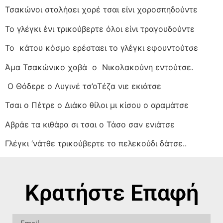
Τσακώνοι σταλήαει χορέ τσαι είνι χοροσπηδούντε
Το γλέγκι ένι τρικούβερτε όλοι είνι τραγουδούντε
Το
κάτου κόσμο ερέσταει το γλέγκι εφουντούτσε
Άμα Τσακώνικο χαβά
ο
Νικολακούνη εντούτσε.
Ο Θόδερε ο Λυγινέ τσ’οΤέζα νιε εκιάτσε
Τσαι ο Πέτρε ο Διάκο θίλοι μι κίσου ο αραμάτσε
Αβράε τα κιθάρα σι τσαι ο Τάσο σαν ενιάτσε
Γλέγκι ‘νάτθε τρικούβερτε το πελεκούδι δάτσε..
Κρατήστε Επαφή