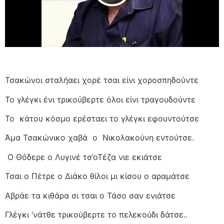
Τσακώνοι σταλήαει χορέ τσαι είνι χοροσπηδούντε
Το γλέγκι ένι τρικούβερτε όλοι είνι τραγουδούντε
Το
κάτου κόσμο ερέσταει το γλέγκι εφουντούτσε
Άμα Τσακώνικο χαβά
ο
Νικολακούνη εντούτσε.
Ο Θόδερε ο Λυγινέ τσ’οΤέζα νιε εκιάτσε
Τσαι ο Πέτρε ο Διάκο θίλοι μι κίσου ο αραμάτσε
Αβράε τα κιθάρα σι τσαι ο Τάσο σαν ενιάτσε
Γλέγκι ‘νάτθε τρικούβερτε το πελεκούδι δάτσε..