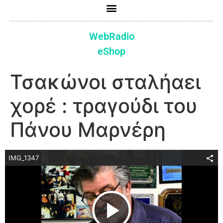
WebRadio
eShop
Τσακώνοι σταλήαει
χορέ : τραγούδι του
Πάνου Μαρνέρη
IMG_1347
Play Video