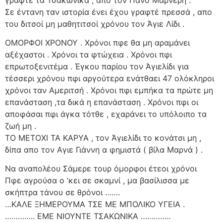
Σε έντανη ταν ιστορία ένει έχου γραφτέ πρεσσά , απο
του διτσοί μη μαθητιτσοί χρόνου τον Άγιε Λίδι .
ΟΜΟΡΦΟΙ ΧΡΟΝΟΥ . Χρόνοι πφε θα μη αραμάνει
αξέχαστοι . Χρόνοι τα φτώχεια . Χρόνοι πφι
επρωτοξενιτέμα . Έγκου παρίου τον Άγιελίδι για
τέσσερι χρόνου πφι αργούτερα ενάτθαει 47 ολόκληροι
χρόνοι ταν Αμεριτσή . Χρόνοι πφι εμπήκα τα πρώτε μη
επανάσταση ,τα δικά η επανάσταση . Χρόνοι πφι οι
αποφάσαι πφι άγκα τότθε , εχαράνει το υπόλοιπο τα
ζωή μη .
ΤΟ ΜΕΤΟΧΙ ΤΑ ΚΑΡΥΑ , τον Άγιελίδι το κονάτσι μη ,
δίπα απο τον Αγιε Γιάννη α φημιστά ( βίλα Μαρνά ) .
Να αναπολέου Σάμερε τουρ όμορφοι έτεοι χρόνοι
Πφε αγρούσα ο ‘κει σε σκαμνί , μα βασίλισσα με
σκήπτρα τάνου σε θρόνοι …….
…ΚΑΛΕ ΞΗΜΕΡΟΥΜΑ ΤΣΕ ΜΕ ΜΠΟΛΙΚΟ ΥΓΕΙΑ .
………….. ΕΜΕ ΝΙΟΥΝΤΕ ΤΣΑΚΩΝΙΚΑ …………..