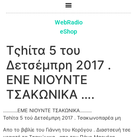
WebRadio
eShop
Τςhίτα 5 του
Δετσέμπρη 2017 .
ΕΝΕ ΝΙΟΥΝΤΕ
ΤΣΑΚΩΝΙΚΑ ….
………..ΕΜΕ ΝΙΟΥΝΤΕ ΤΣΑΚΩΝΙΚΑ………
Τσhίτα 5 τού Δετσέμπρη 2017 . Τσακωνοπαρέα μη
Απο το βιβλίε του Γιάννη του Κορόγου . Διαστσευή τσε
γραφτέ τα Τσακώνικα , απο τον Πάνο Μαρνέρη .