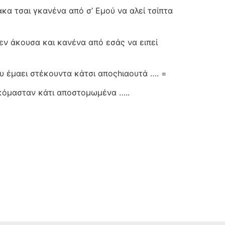
άκα τσαι γκανένα από σ’ Εμού να αλεί τσίπτα
εν άκουσα και κανένα από εσάς να ειπεί
υ έμαει στέκουντα κάτσι αποςhιαουτά …. =
εκόμασταν κάτι αποστομωμένα …..