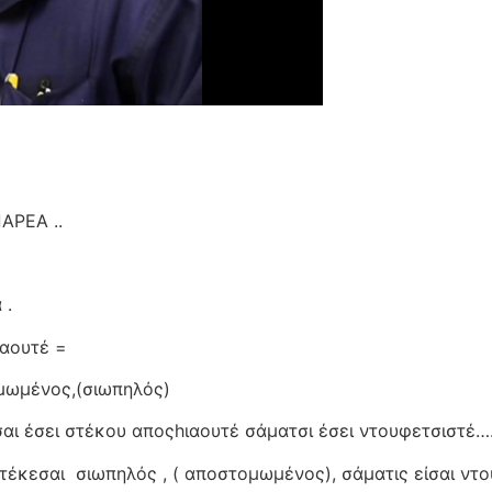
ΑΡΕΑ ..
 .
ιαουτέ =
μωμένος,(σιωπηλός)
σαι έσει στέκου αποςhιαουτέ σάματσι έσει ντουφετσιστέ….
στέκεσαι
σιωπηλός , ( αποστομωμένος), σάματις είσαι ντ