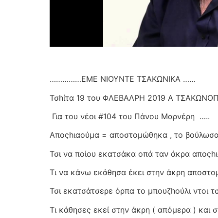
……………ΕΜΕ ΝΙΟΥΝΤΕ ΤΣΑΚΩΝΙΚΑ ……
Τσhίτα 19 του ΦΛΕΒΑΛΡΗ 2019 Α ΤΣΑΚΩΝΟΠ
Για του νέοι #104 του Πάνου Μαρνέρη
…..
Αποςhιαούμα = αποστομώθηκα , το βούλωσα
Τσι να ποίου εκατσάκα οπά ταν άκρα αποςh
Τι να κάνω εκάθησα έκει στην άκρη αποστο
Τσι εκατσάτσερε όρπα το μπουζhούλι ντοι τ
Τι κάθησες εκεί στην άκρη ( απόμερα ) και 