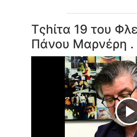
Τςhίτα 19 του Φλε
Πάνου Μαρνέρη .