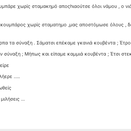
ουμπάρε χωρίς σταμακημό αποςhιαούτσε όλοι νάμου , ο νι
ο κουμπάρος χωρίς σταματημο ,μας αποστόμωσε όλους , δ
ρπα τα σύναξη . Σάματσι επέκαμε γκανιά κουβέντα ; Έτρο
ην σύναξη ; Μήπως και είπαμε καμμιά κουβέντα ; Έτσι στ
είρε
ιλήερε …..
ωθείς
 μιλήσεις …