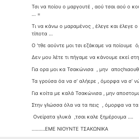
Τσι να ποίου ο μαργουτέ , αού τσαι αού ο κ
… =
Τι να κάνω ο μαραμένος , έλεγε και έλεγε 
τίποτα …
Ο ‘τθε αούντε μοι τσι εζάκαμε να ποίουμε
ό
Δεν μου λέτε τι πήγαμε να κάνουμε εκεί στ
Για ορα μοι κα Τσακώνισα
, μην
αποςhιαουθ
Τα γρούσα όα να σ’ αλήερε , όμορφα να σ’ ν
Για κοίτα με καλά Τσακώνισα , μην αποστομ
Στην γλώσσα όλα να τα πεις
, όμορφα να τα
Ονείρατα γλυκά
,τσαι καλε ξημέρουμα ….
……….ΕΜΕ ΝΙΟΥΝΤΕ ΤΣΑΚΩΝΙΚΑ