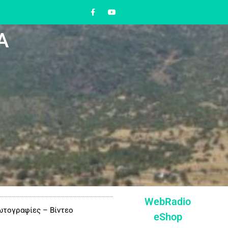
Α
WebRadio
τογραφίες – Βίντεο
eShop