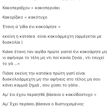
Κακοπεραΐχου = κακοπερνάει
Κακορίζικο = κακότυχο
Έτανη α ‘γίδα ένι κακοάρητε =
εκείνη η κατσίκα
είναι κακοάρμεχτη (αρμέγεται με
δυσκολία )
Κιάσε έτανη ταν αιγίδα πρώτε γιατσί ένι κακοάρητε μη
νι αφήνερε το τέλη μη ντι ποί κανία ζηνία , ντι τσυχεί
το γά …=
Πιάσε εκείνη την κατσίκα πρώτη γιατί είναι
δυσκολοάρμεχτη μη την αφήνεις στο τέλος μη σου
κάνει καμμιά ζημιά , σου χύσει το γάλα .
Αμ’ ένι έχου περαητθέ βάσανα ο κακοϊδύστυχο =
Αμ’ Έχει περάσει βάσανα ο δυστυχισμένος