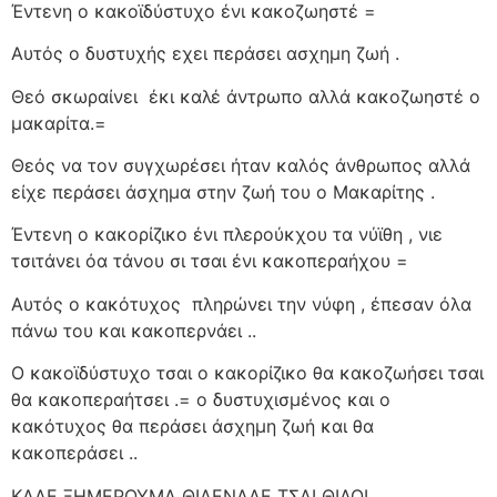
Έντενη ο κακοϊδύστυχο ένι κακοζωηστέ =
Αυτός ο δυστυχής εχει περάσει ασχημη ζωή .
Θεό σκωραίνει
έκι καλέ άντρωπο αλλά κακοζωηστέ ο
μακαρίτα.=
Θεός να τον συγχωρέσει ήταν καλός άνθρωπος αλλά
είχε περάσει άσχημα στην ζωή του ο Μακαρίτης .
Έντενη ο κακορίζικο ένι πλερούκχου τα νύϊθη , νιε
τσιτάνει όα τάνου σι τσαι ένι κακοπεραήχου =
Αυτός ο κακότυχος
πληρώνει την νύφη , έπεσαν όλα
πάνω του και κακοπερνάει ..
Ο κακοϊδύστυχο τσαι ο κακορίζικο θα κακοζωήσει τσαι
θα κακοπεραήτσει .= ο δυστυχισμένος και ο
κακότυχος θα περάσει άσχημη ζωή και θα
κακοπεράσει ..
ΚΑΛΕ ΞΗΜΕΡΟΥΜΑ ΘΙΛΕΝΑΔΕ ΤΣΑΙ ΘΙΛΟΙ ..