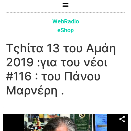
WebRadio
eShop
Τςhίτα 13 του Αμάη
2019 :για του νέοι
#116 : του Πάνου
Μαρνέρη .
.