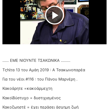
Play Video
…… ΕΜΕ ΝΙΟΥΝΤΕ ΤΣΑΚΩΝΙΚΑ ………
Τςhίτα 13 του Αμάη 2019 : Α Τσακωνοπαρέα
Για του νέοι #116 : του Πάνου Μαρνέρη .
Κακοάρητε =κακοάρμεχτη
Κακοϊδύστυχο = δυστιχισμένος
Κακοζωηστέ = έχει περάσει άσχημη ζωή