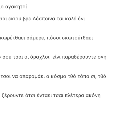
ιο αγακητοί .
σαι εκιού βρε Δέσποινα τσι καλέ ένι
 σκωρέτθαει σάμερε, πόσοι σκωτούτθαει
ο σου τσαι οι άραχλοι
είνι παραδέρουντε ογή
, τσαι να απαραμάει ο κόσμο τθό τόπο σι, τθά
ε ξέρουντε ότσι ένταει τσαι πλέτερα ακόνη