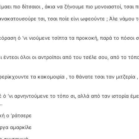
μαει πιο δίτσαιοι , άκια να ζήνουμε πιο μονοιαστοί, τσαι π
 ανακατουσούρε τσι, τσαι ποίε είνι ωφεούντε ; Άλε νάμου τ
λεόραση ό ‘νι νιούμενε τσίπτα τα προκοκή, παρά το πόσοι
ει έντεοι όλοι οι αντροίποι από του τσέλε σου, από το τόπ
φερίκχουντε τα κακομοιρία , το θάνατε τσαι ταν μιτζερία 
 ό ‘νι αρνηντούμενε το τόπο σι, αλλά από ταν ιστορία έμ
…
κή ο ‘ράτσερε
άργα αμαρκίλε