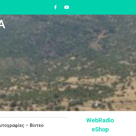
Α
WebRadio
τογραφίες – Βίντεο
eShop