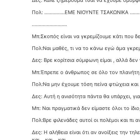
Δες: Καλε ξημέρουμα τσαι να έχουμε όμορφ
Πολ: ……………ΕΜΕ ΝΙΟΥΝΤΕ ΤΣΑΚΩΝΙΚΑ ……
……………………..
Μπ:Σκοπός είναι να γκρεμίζουμε κάτι που δεν
Πολ:Ναι μαθές, τι να το κάνω εγώ άμα γκρεμί
Δες: Βρε κορίτσια σύμφωνη είμαι , αλλά δεν
Μπ:Έπρεπε ο άνθρωπος σε όλο τον πλανήτη 
Πολ:Να μην έχουμε τόση πείνα φτώχεια και 
Δες: Αυτή η ανισότητα πάντα θα υπάρχει, για
Μπ: Ναι πραγματικά δεν είμαστε όλοι το ίδιο,
Πολ:Βρε φιλενάδες αυτοί οι πολέμοι και πι 
Δες: Η αλήθεια είναι ότι αν ανοίξεις την τ
και …και …και…..