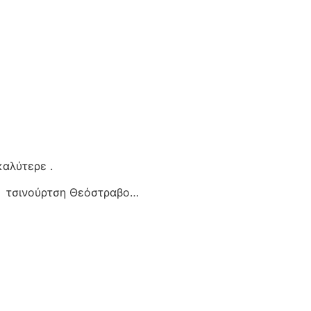
καλύτερε .
τσινούρτση Θεόστραβο…