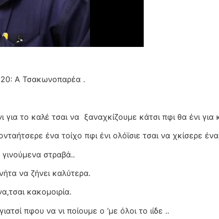
020: Α Τσακωνοπαρέα .
ι για το καλέ τσαι να
ξαναχκίζουμε κάτσι πφι θα ένι για 
ρονταήτσερε ένα τοίχο πφι ένι ολόϊσιε τσαι να χκίσερε ένα
α γινούμενα στραβά..
ήτα να ζήνει καλύτερα.
α,τσαι κακομοιρία.
ατσί πφου να νι ποίουμε ο ‘με όλοι το ιίδε ..