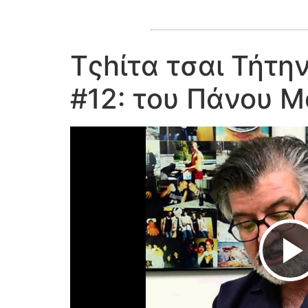
Τςhίτα τσαι Τήτη
#12: του Πάνου Μ