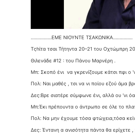
…………….ΕΜΕ ΝΙΟΥΝΤΕ ΤΣΑΚΩΝΙΚΑ……………
Τςhίτα τσαι Τήτηντα 20–21 του Οχτώμπρη 2
Θιλενάδε #12 : του Πάνου Μαρνέρη .
Μπ: Σκοπό ένι
να γκρενίζουμε κάτσι πφι ο ‘ν
Πολ: Ναι μαθές , τσι να νι ποίου εζού άμα β
Δες:Βρε σιατέρε σύμφωνε ένι, αλλά ου ‘νι ό
Μπ:Έκι πρέπουντα ο άντρωπο σε όλε το πλαν
Πολ: Να μην έχουμε τόσα φτώχεια,τόσα κείν
Δες: Έντανη α ανισότητα πάντα θα ερίχετε , γι