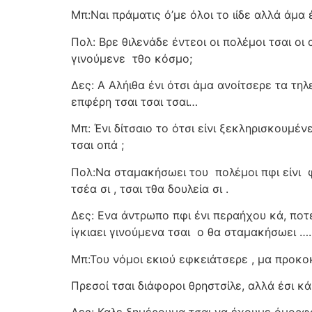
Μπ:Ναι πράματις ό’με όλοι το ιίδε αλλά άμα έ
Πολ: Βρε θιλενάδε έντεοι οι πολέμοι τσαι οι
γινούμενε
τθο κόσμο;
Δες: Α Αλήιθα ένι ότσι άμα ανοίτσερε τα τη
επφέρη τσαι τσαι τσαι…
Μπ: Ένι δίτσαιο το ότσι είνι ξεκληρισκουμέν
τσαι οπά ;
Πολ:Να σταμακήσωει του
πολέμοι πφι είνι
τσέα σι , τσαι τθα δουλεία σι .
Δες: Ενα άντρωπο πφι ένι περαήχου κά, ποτέ
ίγκιαει γινούμενα τσαι
ο θα σταμακήσωει …
Μπ:Του νόμοι εκιού εφκειάτσερε , μα προκο
Πρεσοί τσαι διάφοροι θρηστσίλε, αλλά έσι κ