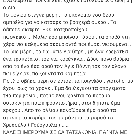
ο Λια .
Το μόνιου στεγνέ μέρη . Το υπόλοιπο έσα θέου
ομπρέλα για να κατσάρε τα βροχερά αμέρα . Το
δάπεδε σκαφτε. Εκει κατςhοποΐχου
πφογκικό … Μόλις έσα μπαίνου Τάσου , τα σhοβά ντη
χέρα νια καλημέρα σκουριαντά πφι έμαει νιφουμένοι .
Το ίσιε μέρη , το δωμάτιε για ύπρε , με ένα κρεβάτθα ,
ένα τραπεζάτσι τσε νία καρέγκλα . Δύου παναϊθούρια ,
απο το ένα έσα ορού τον Άγιε Γιάννη τσε ταν αλάνα
πφι είγκιαει παίζουντα τα καμπτζία .
Ποτέ ο αβήκα μέρη σε ένταει τα παιγνίιδα , γιατσί ο ‘μα
έχου ίσως το χρόνε . Έμα δουλέγκου τα απογέματα ,
τθα περιβόλια , ποτσούνου χαλίτσι το ποταμό
αυτοκίνητα ποίου φροντιστήρια , ότσι δήποτε έμα
ερέχου . Απο το άλλιου παναϊθούρι έμα ορού τα
στσεπή τα καμάρα τσε τα μάντρα τα μαμού τα
Χρυσούλα ( Γούσγουλα ) ……
ΚΑΛΕ ΞΗΜΕΡΟΥΜΑ ΣΕ ΟΑ ΤΑΤΣΑΚΩΝΙΑ. ΠΑ´ΝΤΑ ΜΕ