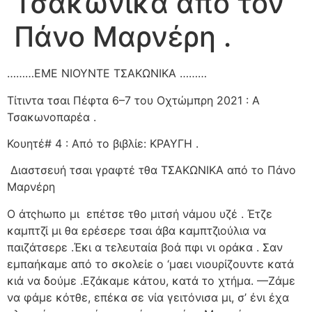
Τσακώνικα από τον
Πάνο Μαρνέρη .
………ΕΜΕ ΝΙΟΥΝΤΕ ΤΣΑΚΩΝΙΚΑ ………
Τίτιντα τσαι Πέφτα 6–7 του Οχτώμπρη 2021 : Α
Τσακωνοπαρέα .
Κουητέ# 4 : Από το βιβλίε: ΚΡΑΥΓΗ .
Διαστσευή τσαι γραφτέ τθα ΤΣΑΚΩΝΙΚΑ από το Πάνο
Μαρνέρη
Ο άτςhωπο μι
επέτσε τθο μιτσή νάμου υζέ . Έτζε
καμπτζί μι θα ερέσερε τσαι άβα καμπτζιούλια να
παιζάτσερε .Έκι α τελευταία βοά πφι νι οράκα . Σαν
εμπαήκαμε από το σκολείε ο ‘μαει νιουρίζουντε κατά
κιά να δούμε .Εζάκαμε κάτου, κατά το χτήμα. —Ζάμε
να φάμε κότθε, επέκα σε νία γειτόνισα μι, σ’ ένι έχα