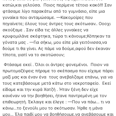
κατώι,και γελούσα.
Ποιος περίμενε τέτοιο κακό!!! Σαν
φτάσαμε λίγο παρακάτω από το γυμνάσιο, είπε μια
γυναίκα που ανταμώσαμε. —Κακομοίρες που
πηγαίνετε; όλους τους άντρες τους σκότωσαν.. Οοοχι
σκούξαμε . Σαν είδα τις άλλες γυναίκες να
κρυφομιλάνε σκέφτηκα, τώρα τι κάνουμε;Κόπηκαν τα
γόνατα μας . —Για σήκω, μου είπε μία γειτόνισσα,να
δούμε τι θα γίνει. Ας πάμε να δούμε,αφού δεν έκαναν
τίποτα, γιατί να το σκοτώσουν;
Φτάσαμε εκεί . Όλοι οι άντρες φονεμένοι.
Ποιον να
πρωτομαζέψεις πήραμε το σκέπασμα που είχαμε πάρει
μαζί μας και έναν ένα
τους ανεβαλζαμε επάνω, για να
τους κατεβάσουμε μετά κάτω στο νεκροταφείο.
Εκεί
είδαμε και την κυρά Χατζή . Ήταν ξένη δεν είχε
κανέναν να την βοηθήσει, ήτανε παντρεμένη με τον
επιθεωρητή. Έκλαιγε και έλεγε : —Που να πάω… τι να
κάνω…το ξενούλι μου το σκότωσαν. Ήρθε η μάνα
μου… Έλα παιδί μου να βοηθήσουμε,να ανεβάσουμε και