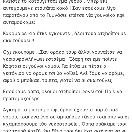
κλειστέ το κατούγι τσαι έμα γεούα . Μπερ έκι
αντεχούμενε ετσιτάπα κακό ! Σαν εσούκαμε λίγο
παρατάνου από το Γυμνάσιε επέτσε νία γουναίκα πφι
ανταμούκαμε:
Κακομοίρε κια έτθε έγκουντε , όλοι τουρ ατςhοίποι σε
σκωτούκαει!!!
Όχι εκουήαμε …Σαν οράκα τουρ άλλοι γουναίτσε να
γκριουφονιλήνωει εστσέμα : Έδαρη τσι έμε ποίντε .
Κόφταει οι γούνοι νάμου. Για έτθα με πέτσε α
γειτόνισα να οράμε τσι θα ναϊθεί. Ανέ ζάμε να οράμε,
αφού ο μποίκαει τσίπτα, γιατσί να σι σκωτούνει;
Εσούκαμε όρπα, όλοι οι ατςhοίποι φονευτοί. Ποίε να
πρωτομαζούερε;
Άγκαμε το μπέτσιμο πφι έμαει έχουντε παρτέ μαζί
νάμου, τσαι ένα ένα σε αμπαήαμε τάνου τσαι απέ να σι
κχαμπαήσουμε τθο νεκροταφείε . Όρπα οράκαμε τσαι
ταν τσυρά Χατζή, έκι ξένα τσαι όκι έχα γκανένα να νι