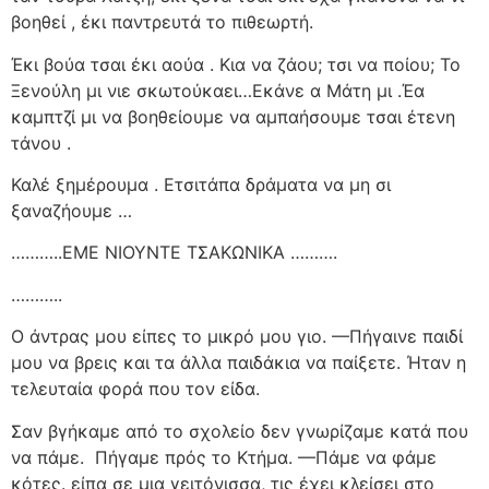
βοηθεί , έκι παντρευτά το πιθεωρτή.
Έκι βούα τσαι έκι αούα . Κια να ζάου; τσι να ποίου; Το
Ξενούλη μι νιε σκωτούκαει…Εκάνε α Μάτη μι .Έα
καμπτζί μι να βοηθείουμε να αμπαήσουμε τσαι έτενη
τάνου .
Καλέ ξημέρουμα . Ετσιτάπα δράματα να μη σι
ξαναζήουμε …
………..ΕΜΕ ΝΙΟΥΝΤΕ ΤΣΑΚΩΝΙΚΑ ……….
………..
Ο άντρας μου είπες το μικρό μου γιο. —Πήγαινε παιδί
μου να βρεις και τα άλλα παιδάκια να παίξετε. Ήταν η
τελευταία φορά που τον είδα.
Σαν βγήκαμε από το σχολείο δεν γνωρίζαμε κατά που
να πάμε.
Πήγαμε πρός το Κτήμα. —Πάμε να φάμε
κότες. είπα σε μια γειτόνισσα, τις έχει κλείσει στο