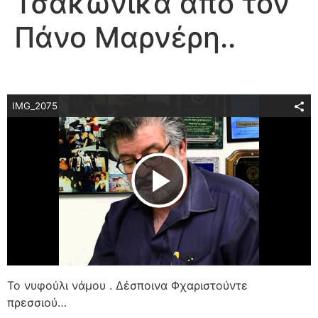
Τσακώνικα από τον
Πάνο Μαρνέρη..
IMG_2075
Play Video
Το νυφούλι νάμου . Δέσποινα Φχαριστούντε
πρεσσιού…