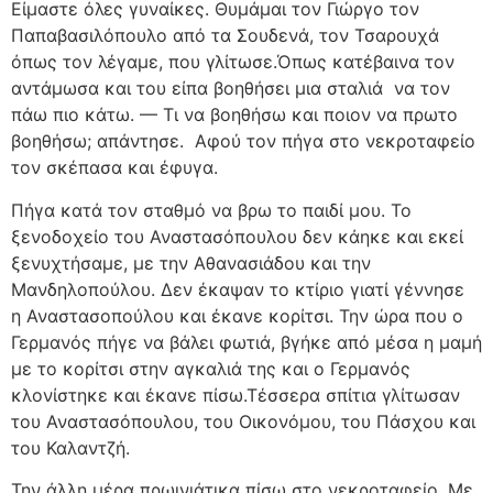
Είμαστε όλες γυναίκες. Θυμάμαι τον Γιώργο τον
Παπαβασιλόπουλο από τα Σουδενά, τον Τσαρουχά
όπως τον λέγαμε, που γλίτωσε.Όπως κατέβαινα τον
αντάμωσα και του είπα βοηθήσει μια σταλιά
να τον
πάω πιο κάτω. — Τι να βοηθήσω και ποιον να πρωτο
βοηθήσω; απάντησε.
Αφού τον πήγα στο νεκροταφείο
τον σκέπασα και έφυγα.
Πήγα κατά τον σταθμό να βρω το παιδί μου. Το
ξενοδοχείο του Αναστασόπουλου δεν κάηκε και εκεί
ξενυχτήσαμε, με την Αθανασιάδου και την
Μανδηλοπούλου. Δεν έκαψαν το κτίριο γιατί γέννησε
η Αναστασοπούλου και έκανε κορίτσι. Την ώρα που ο
Γερμανός πήγε να βάλει φωτιά, βγήκε από μέσα η μαμή
με το κορίτσι στην αγκαλιά της και ο Γερμανός
κλονίστηκε και έκανε πίσω.Τέσσερα σπίτια γλίτωσαν
του Αναστασόπουλου, του Οικονόμου, του Πάσχου και
του Καλαντζή.
Την άλλη μέρα πρωινιάτικα πίσω στο νεκροταφείο. Με