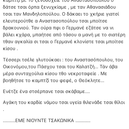
καμπτζί μι. Το ξενοδοχείε του Αναστασόπουλου ο
δάτσε τσαι όρπα ξενυχκίαμε , με ταν Αθανασιάδου
τσαι ταν Μανδηλοπούλου. Ο δάκαει το χκήριε γιατσί
ελευτερούτθε α Αναστασοπούλου τσαι μποίτσε
δρακουνιού. Ταν ούρα πφι ο Γερμανέ εζάτσε να νι
βάλει κχάρα, μπαήτσε από τάσου α μανή με το σιατέρη
τθαν αγκαλία σι τσαι ο Γερμανέ κλονίστε τσαι μποίτσε
κίσου .
Τέσσερι τσέλε γλυτούκαει : του Αναστασόπουλου, του
Οικονόμου,του Πάσχου τσαι του Καλατζή… Τάν άβα
μέρα συνταχούλια κίσου τθο νεκροταφείε . Με
βοηθήτσε το καμπτζί του φεφέ, ο Θεόκλητε…
Ενέτζε ένα στσέρπανε τσαι σκάβαμε….
Αγάκη του καρδίε νάμου τσαι υγεία θιλενάδε τσαι θίλοι
.
……….ΕΜΕ ΝΙΟΥΝΤΕ ΤΣΑΚΩΝΙΚΑ …………