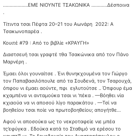
……………….ΕΜΕ ΝΙΟΥΝΤΕ ΤΣΑΚΩΝΙΚΑ …………Δέσποινα
.
Τίτιντα τσαι Πέφτα 20–21 του Αωνάρη
2022: Α
Τσακωνοπαρέα .
Κουιτέ #79 : Από το βιβλίε «ΚΡΑΥΓΗ»
Διαστσευή τσαι γραφτέ τθα Τσακώνικα από τον Πάνο
Μαρνέρη .
Έμαει όλοι γουναίτσε . Ένι θυνηκχουμένα τον Γιώργο
τον Παπαβασιλόπουλε από τα Σουδενά, τον Τσαρουχά,
όπφου νι έμαει αούντε, πφι
εγλυτούτσε .. Όπφουρ έμα
κχαμπένα νι ανταμούκα τσαι νι ‘πέκα . —Βόηθει νία
κχιαούα να νι αποσού λίγο παρακάτου . —Τσί να
βοηθείου τσαι ποίε να πρωτοβοηθείου; απογήτθε…
Αφού νι αποσούκα ως το νεκροταφείε νιε μπέα
τς’εφύγκα . Εδούκα κατά το Σταθιμό να ερέσου το