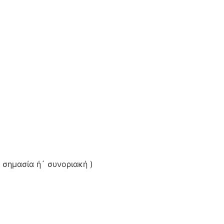
 σημασία ή´ συνοριακή )