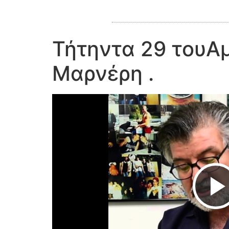
Τήτηντα 29 τουΑμά
Μαρνέρη .