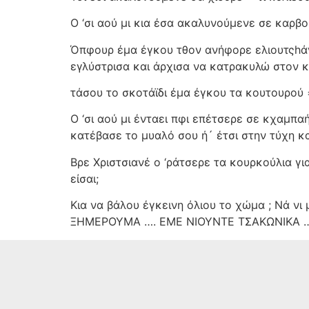
Ο ‘σι αού μι κια έσα ακαλυνούμενε σε καρβο
Όπφουρ έμα έγκου τθον ανήφορε ελιουτςhάγ
εγλύστρισα και άρχισα να κατρακυλώ στον κ
τάσου το σκοτάϊδι έμα έγκου τα κουτουρού
Ο ‘σι αού μι ένταει πφι επέτσερε σε κχαμπαή
κατέβασε το μυαλό σου ή´ έτσι στην τύχη κα
Βρε Χριστσιανέ ο ‘ράτσερε τα κουρκούλια για
είσαι;
Κια να βάλου έγκεινη όλιου το χώμα ; Νά νι
ΞΗΜΕΡΟΥΜΑ …. ΕΜΕ ΝΙΟΥΝΤΕ ΤΣΑΚΩΝΙΚΑ …