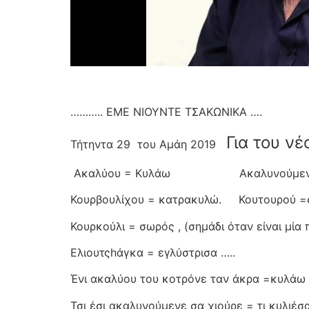
……….. ΕΜΕ ΝΙΟΥΝΤΕ ΤΣΑΚΩΝΙΚΑ ….
Για του ν
Τήτηντα 29
του Αμάη 2019
Ακαλύου = Κυλάω
Ακαλυνούμεν
Κουρβουλίχου = κατρακυλώ.
Κουτουρού =
Κουρκούλι = σωρός , (σημάδι όταν είναι μία
Ελιουτςhάγκα = εγλύστρισα …..
Ένι ακαλύου του κοτρόνε ταν άκρα =κυλάω 
Τσι έσι ακαλυνούμενε σα χιούρε = τι κυλιέσ