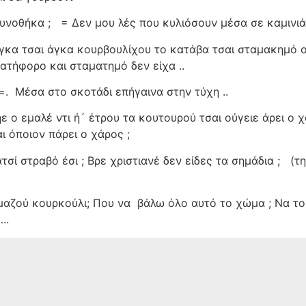
υνοθήκα ;
=
Δεν μου λές που κυλιόσουν μέσα σε καμινιά
κα τσαι άγκα κουρβουλίχου το κατάβα τσαι σταμακημό ο
ατήφορο και σταματημό δεν είχα ..
 =.
Μέσα στο σκοτάδι επήγαινα στην τύχη ..
ε ο εμαλέ ντι ή´ έτρου τα κουτουρού τσαι ούγειε άρει ο χ
ι όποιον πάρει ο χάρος ;
τσί στραβό έσι ; Βρε χριστιανέ δεν είδες τα σημάδια ;
(τ
 μαζού κουρκούλι; Που να
βάλω όλο αυτό το χώμα ; Να το
..