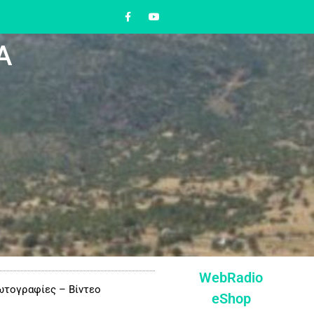
Α
WebRadio
τογραφίες – Βίντεο
eShop