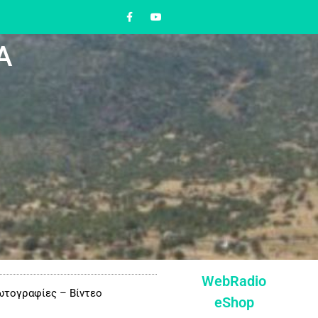
Α
WebRadio
τογραφίες – Βίντεο
eShop