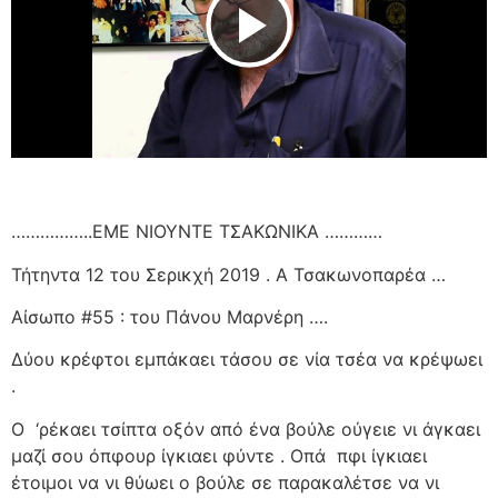
Play Video
……………..ΕΜΕ ΝΙΟΥΝΤΕ ΤΣΑΚΩΝΙΚΑ …………
Τήτηντα 12 του Σερικχή 2019 . Α Τσακωνοπαρέα …
Αίσωπο #55 : του Πάνου Μαρνέρη ….
Δύου κρέφτοι εμπάκαει τάσου σε νία τσέα να κρέψωει
.
Ο
‘ρέκαει τσίπτα οξόν από ένα βούλε ούγειε νι άγκαει
μαζί σου όπφουρ ίγκιαει φύντε . Οπά
πφι ίγκιαει
έτοιμοι να νι θύωει ο βούλε σε παρακαλέτσε να νι