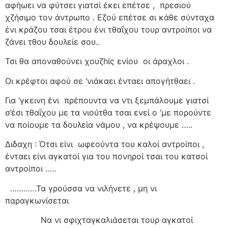
αφήωει να φύτσει γιατσί έκει επέτσε ,
πρεσιού
χζήσιμο τον άντρωπο . Εζού επέτσε σι κάθε σύνταχα
ένι κράζου τσαι έτρου ένι τθαΐχου τουρ αντροίποι να
ζάνει τθου δουλείε σου..
Τσι θα αποναθούνει χουζhίς ενίου
οι άραχλοι .
Οι κρέφτοι αφού σε ‘νιάκαει ένταει απογήτθαει .
Για ‘γκεινη ένι
πρέπουντα να ντι ξεμπάλουμε γιατσί
σ’έσι τθαΐχου με τα νιούτθα τσαι ενεί ο ‘με πορούντε
να ποίουμε τα δουλεία νάμου , να κρέψουμε …..
Διδαχη : Ότσι είνι
ωφεούντα του καλοί αντροίποι ,
ένταει είνι αγκατοί για του πονηροί τσαι του κατσοί
αντροίποι …..
…………Τα γρούσσα να νιλήνετε , μη νι
παραγκωνίσεται
Να νι σφιχταγκαλιάσεται τουρ αγκατοί