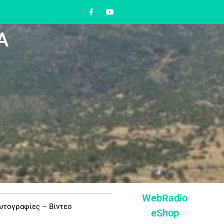
Α
WebRadio
τογραφίες – Βίντεο
eShop