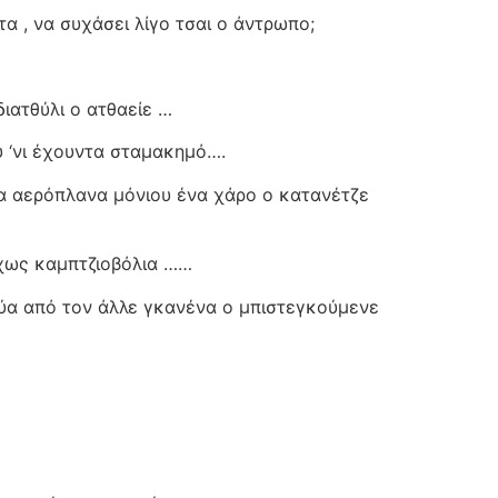
α , να συχάσει λίγο τσαι ο άντρωπο;
διατθύλι ο ατθαείε …
υ ‘νι έχουντα σταμακημό….
τα αερόπλανα μόνιου ένα χάρο ο κατανέτζε
 δίχως καμπτζιοβόλια ……
κρύα από τον άλλε γκανένα ο μπιστεγκούμενε