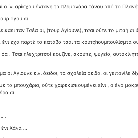
ί ο ‘νι αρίκχου έντανη τα πλεμονάρα τάνου από το Πλανήτ
τουρ όγου σι..
ίκαει ταν Τσέα σι, (τουρ Αγίουνε), τσαι ούτε το μιτσή σι ι
 ένι έχα παρτέ το κατάβα τσαι τα κουτςhουμπουλίσμτα ο
 . Τσαι ηλεχτριτσοί κουζίνε, σκούπε, ψυγεία, αυτοκίνη
α οι Αγίουνε είνι άειδοι, τα σχολεία άειδα, οι γειτονίλε
με τα μπουχάρια, ούτε χαιρεκισκουμένει είνι , ο ένα μα
έρα σι
 ….
ι ένι Χάνα …