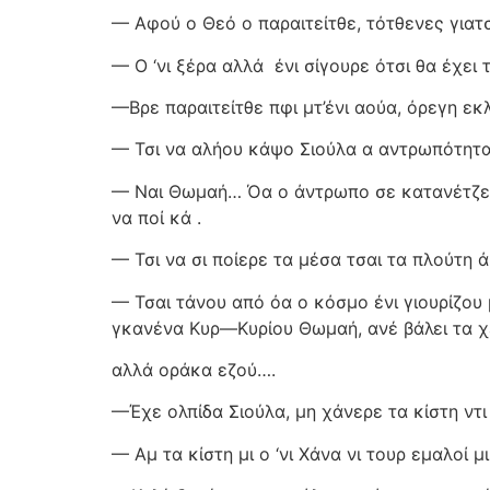
— Αφού ο Θεό ο παραιτείτθε, τότθενες γιατσ
— Ο ‘νι ξέρα αλλά
ένι σίγουρε ότσι θα έχει 
—Βρε παραιτείτθε πφι μτ’ένι αούα, όρεγη εκλε
— Τσι να αλήου κάψο Σιούλα α αντρωπότητα
— Ναι Θωμαή… Όα ο άντρωπο σε κατανέτζε όα
να ποί κά .
— Τσι να σι ποίερε τα μέσα τσαι τα πλούτη άμ
— Τσαι τάνου από όα ο κόσμο ένι γιουρίζου 
γκανένα Κυρ—Κυρίου Θωμαή, ανέ βάλει τα χ
αλλά οράκα εζού….
—Έχε ολπίδα Σιούλα, μη χάνερε τα κίστη ντι
— Αμ τα κίστη μι ο ‘νι Χάνα νι τουρ εμαλοί μ