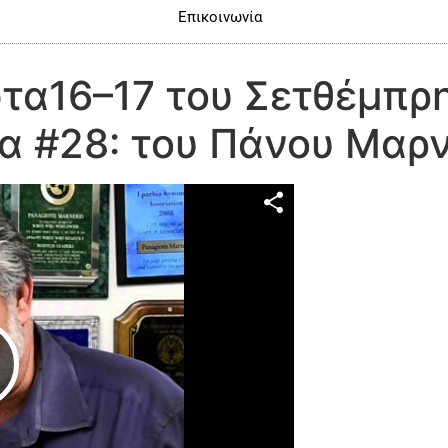
Επικοινωνία
τα16–17 του Σετθέμπρη
α #28: του Πάνου Μαρν
Play Video