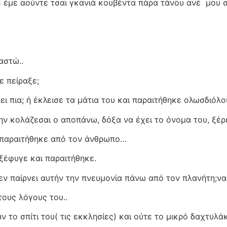
 έμε αούντε τσαι γκανιά κουβέντα πάρα τάνου ανέ
μου σ
αστώ..
ε πείραξε;
ι πια; ή έκλεισε τα μάτια του και παραιτήθηκε ολωσδιόλ
 κολάζεσαι ο αποπάνω, δόξα να έχει το όνομα του, ξέρει
ι παραιτήθηκε από τον άνθρωπο…
ξέφυγε και παραιτήθηκε.
εν παίρνει αυτήν την πνευμονία πάνω από τον πλανήτη;να
 τους λόγους του..
 το σπίτι του( τις εκκλησίες) και ούτε το μικρό δαχτυλ