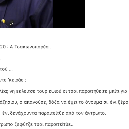
020 : Α Τσακωνοπαρέα .
.
στού …
τε ‘κειράε ;
έα; νη εκλείτσε τουρ εψιού σι τσαι παραιτηθείτε μπίτι για
ζησιου, ο απανούσε, δόξα να έχει το όνουμα σι, ένι ξέρου
ένι δενάχουντα παραιτείτθε από τον άντρωπο.
ντρωπο ξεφύτζε τσαι παραιτείτθε…