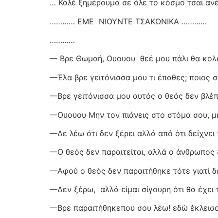
… Καλέ ξημέρουμα σε όλε το κόσμο τσαι ανέ
………… ΕΜΕ
ΝΙΟΥΝΤΕ ΤΣΑΚΩΝΙΚΑ …………
…………
— Βρε Θωμαή, Ουουου
θεέ μου πάλι θα κολ
—Έλα βρε γειτόνισσα μου τι έπαθες; ποιος σ
—Βρε γειτόνισσα μου αυτός ο θεός δεν βλέπε
—Ουουου Μην τον πιάνεις στο στόμα σου, μην
—Δε λέω ότι δεν ξέρει αλλά από ότι δείχνε
—Ο θεός δεν παραιτείται, αλλά ο άνθρωπος 
—Αφού ο θεός δεν παραιτήθηκε τότε γιατί δ
—Δεν ξέρω,
αλλά είμαι σίγουρη ότι θα έχει
—Βρε παραιτήθηκεπου σου λέω! εδώ έκλεισαν