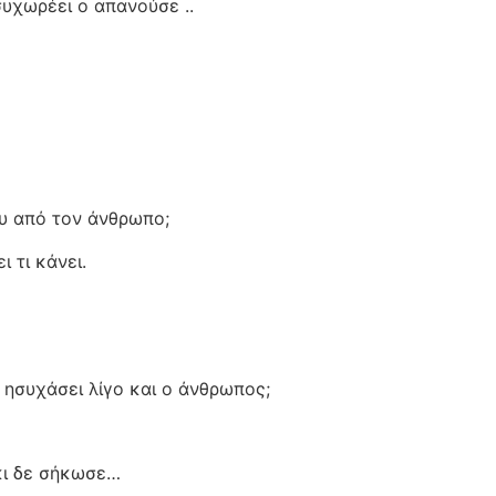
υχωρέει ο απανούσε ..
ου από τον άνθρωπο;
 τι κάνει.
 ησυχάσει λίγο και ο άνθρωπος;
άκι δε σήκωσε…