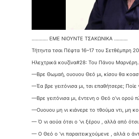
………… ΕΜΕ ΝΙΟΥΝΤΕ ΤΣΑΚΩΝΙΚΑ ……….
Τήτηντα τσαι Πέφτα 16–17 του Σετθέμπρη 2
Ηλεχτρικά κουζίνα#28: Του Πάνου Μαρνέρη.
—Βρε Θωμαή, ουουου Θεό μι, κίσου θα κοα
—Έα βρε γειτόνισα μι, τσι επαθήτσερε; Ποίε ν
—Βρε γειτόνισα μι, έντενη ο Θεό ο’νι ορού πλ
—Ουουου μη νι κιάνερε το τθούμα ντι, μη κοά
— Ό νι αούα ότσι ο ‘νι ξέρου , αλλά από ότσι
— Ο Θεό ο ‘νι παραιτεικχούμενε , αλλά ο ά