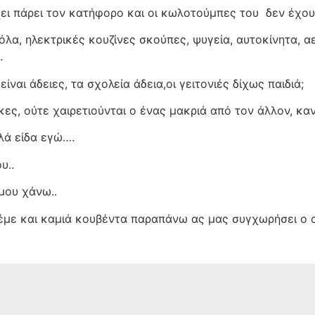
ι πάρει τον κατήφορο και οι κωλοτούμπες του
δεν έχου
α, ηλεκτρικές κουζίνες σκούπες, ψυγεία, αυτοκίνητα, 
.
ίναι άδειες, τα σχολεία άδεια,οι γειτονιές δίχως παιδιά;
κες, ούτε χαιρετιούνται ο ένας μακριά από τον άλλον, κα
λά είδα εγώ….
υ..
μου χάνω..
λέμε και καμιά κουβέντα παραπάνω ας μας συγχωρήσει ο