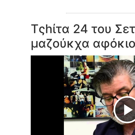
Τςhίτα 24 του Σετ
μαζούκχα αφόκι