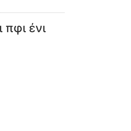
 πφι ένι