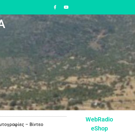
Α
WebRadio
τογραφίες – Βίντεο
eShop