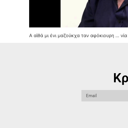
Α αϊθά μι ένι μαζούκχα ταν αφόκιουρη … νί
Κρ