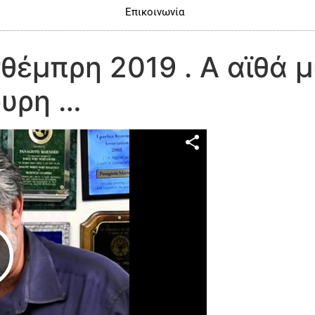
Επικοινωνία
θέμπρη 2019 . Α αϊθά μι
ουρη …
Play Video