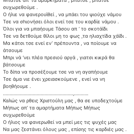
συχωρεθούμε .
Ο ήλιε να φανερουϊθεί , να μπάει του ψιούχε νάμου
Τσε να σhιονήσει όλοι ενεί τσε του καρδίε νάμου .
Όλοι για να μπαήουμε Τάσου απ ‘ το σκοτάϊδι
Τσε να δετθούμε θίλοι μη το φως ,τα ηλιαχτίδα χάϊδι .
Μα κάτσι τσε ενεί εν’ πρέπουντα , να ποίουμε να
άτσουμε
Μπρι νά ‘νει πλέα πρεσιού αργά , γιατσι κικρά θα
βάτσουμε
Το δίπα να προσέξουμε τσε να νη αγαπήουμε
Τσε άμα νιε ένει χρειασκούμενε , ενεί να νη
βοηθήουμε .
………………………………………………,………..
Καλώς να ρθεις Χριστούλη μας , θα σε υποδεχτούμε
Μήπως απ’ τα αμαρτήματα Μήπως Μήπως
συχωρεθούμε
Ο ήλιος να φανερωθεί να μπεί μες τις ψυχές μας
Να μας ζεστάνει όλους μας , επίσης τις καρδιές μας .