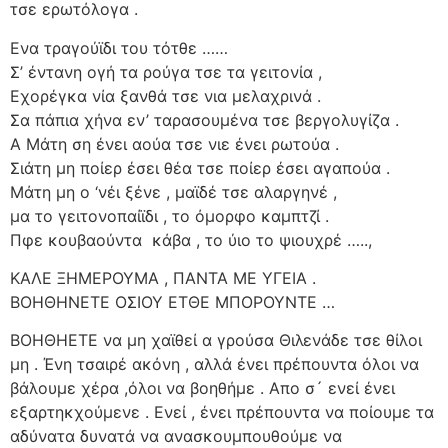
τσε ερωτόλογα .
Ενα τραγούϊδι του τότθε ……
Σ’ έντανη ογή τα ρούγα τσε τα γειτονία ,
Εχορέγκα νία ξανθά τσε νια μελαχρινά .
Σα πάπια χήνα εν’ ταρασουμένα τσε βεργολυγίζα .
Α Μάτη ση ένει αούα τσε νιε ένει ρωτούα .
Σιάτη μη ποίερ έσει θέα τσε ποίερ έσει αγαπούα .
Μάτη μη ο ‘νέι ξένε , μαϊδέ τσε αλαργηνέ ,
μα το γειτονοπαίϊδι , το όμορφο καμπτζί .
Πφε κουβαούντα κάβα , το ύιο το ψιουχρέ …..,
ΚΑΛΕ ΞΗΜΕΡΟΥΜΑ , ΠΑΝΤΑ ΜΕ ΥΓΕΙΑ .
ΒΟΗΘΗΝΕΤΕ ΟΣΙΟΥ ΕΤΘΕ ΜΠΟΡΟΥΝΤΕ …
ΒΟΗΘΗΕΤΕ να μη χαϊθεί α γρούσα Θιλενάδε τσε θίλοι
μη . Ένη τσαιρέ ακόνη , αλλά ένει πρέπουντα όλοι να
βάλουμε χέρα ,όλοι να βοηθήμε . Απο σ´ ενεί ένει
εξαρτηκχούμενε . Ενεί , ένει πρέπουντα να ποίουμε τα
αδύνατα δυνατά να ανασκουμπουθούμε να