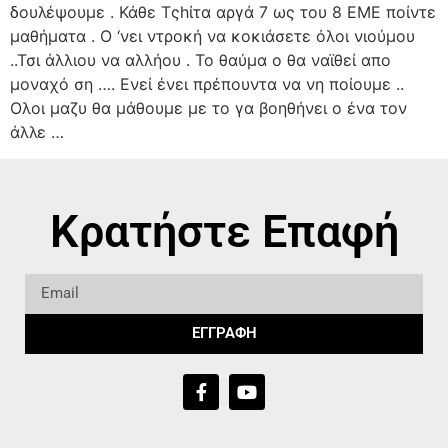
δουλέψουμε . Κάθε Τςhίτα αργά 7 ως του 8 ΕΜΕ ποίντε
μαθήματα . Ο ‘νει ντροκή να κοκιάσετε όλοι νιούμου
..Τσι άλλιου να αλλήου . Το θαύμα ο θα ναϊθεί απο
μοναχό ση …. Ενεί ένει πρέπουντα να νη ποίουμε ..
Ολοι μαζυ θα μάθουμε με το γα βοηθήνει ο ένα τον
άλλε …
Κρατήστε Επαφή
ΕΓΓΡΑΦΗ