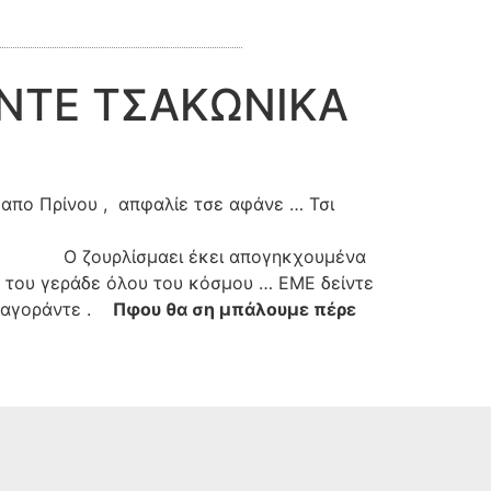
ΟΥΝΤΕ ΤΣΑΚΩΝΙΚΑ
α απο Πρίνου , απφαλίε τσε αφάνε … Τσι
α κούραση σπο του χούρε σου ….
Ο ζουρλίσμαει έκει απογηκχουμένα
α του γεράδε όλου του κόσμου … ΕΜΕ δείντε
με αγοράντε .
Πφου θα ση μπάλουμε πέρε