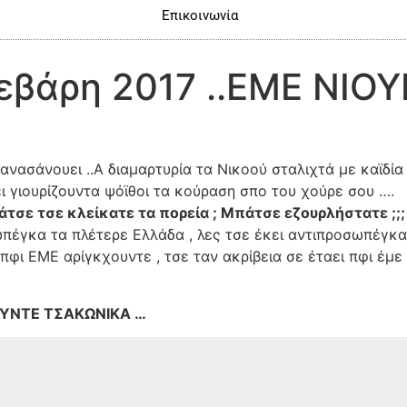
Επικοινωνία
εβάρη 2017 ..ΕΜΕ ΝΙ
 ανασάνουει ..Α διαμαρτυρία τα Νικοού σταλιχτά με καϊδί
λοι πφι είγκιαει γιουρίζουντα ψόϊθοι τ
κιάτσε τσε κλείκατε τα πορεία ; Μπάτσε εζουρλήστατε ;;;
σωπέγκα τα πλέτερε Ελλάδα , λες τσε έκει αντιπροσωπέγκ
 πφι ΕΜΕ αρίγκχουντε , τσε ταν ακρίβεια σε έταει πφι έ
ΙΟΥΝΤΕ ΤΣΑΚΩΝΙΚΑ …