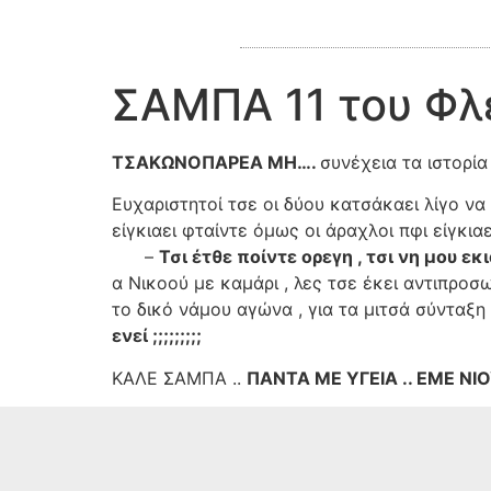
ΣΑΜΠΑ 11 του Φλ
ΤΣΑΚΩΝΟΠΑΡΕΑ ΜΗ….
συνέχεια τα ιστορία
Ευχαριστητοί τσε οι δύου κατσάκαει λίγο να
είγκιαει φταίντε όμως οι άραχ
–
Τσι έτθε ποίντε ορεγη , τσι νη μου ε
α Νικοού με καμάρι , λες τσε έκει αντιπρο
το δικό νάμου αγώνα , για τα μιτσά σύνταξη
ενεί ;;;;;;;;;
ΚΑΛΕ ΣΑΜΠΑ ..
ΠΑΝΤΑ ΜΕ ΥΓΕΙΑ .. ΕΜΕ Ν