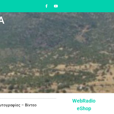
Α
WebRadio
τογραφίες – Βίντεο
eShop