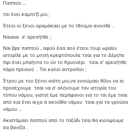
Παππού …
τσι ένει καμπτζί μοι ;
Έτεοι οι ξένοι αραμάκαει με το τθούμα ανοιτθέ .
Ναιαιαι
σ’ αρεσήτθε ;
Ναι βρε παππού , αφού έσα αού έτεοι τουρ ωραίοι
ιστορίλε με το μιτσή κρεφτόπουλε τσαι για το Δέρςhε
πφι ένει μπαήντα το ύο το Κρυονέρι
τσαι σ’ αρεσήτθε
πάρα πρεσιού
. Τσι καλοί αντροίποι ;
Έτρου με του ξένοι σιάτη μοι,να γινούμαει θίλοι να σι
προσέχουμε
τσαι να σ’ αλήνουμε ταν ιστορία του
τόπου νάμου, γιατσί έμε περήφανοι για το τσι έμε τσαι
από κια ένει ίκχα α σκούϊθα νάμου
τσαι για τα γρούσα
νάμου …
Ακιστάμαει παππού από το ταξίιδι τσαι θα κιούψουμε
σα βανίζα .