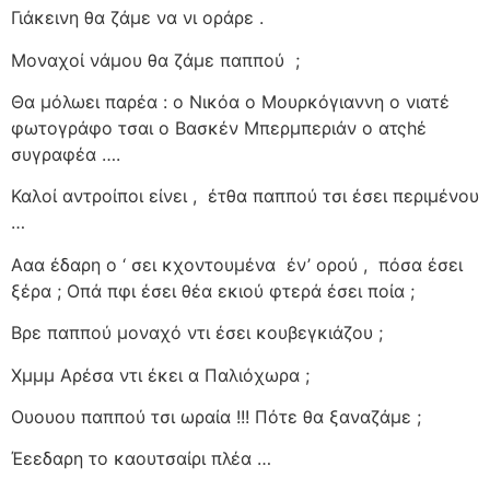
Γιάκεινη θα ζάμε να νι οράρε .
Μοναχοί νάμου θα ζάμε παππού
;
Θα μόλωει παρέα : ο Νικόα ο Μουρκόγιαννη ο νιατέ
φωτογράφο τσαι ο Βασκέν Μπερμπεριάν ο ατςhέ
συγραφέα ….
Καλοί αντροίποι είνει ,
έτθα παππού τσι έσει περιμένου
…
Ααα έδαρη ο ‘ σει κχοντουμένα
έν’ ορού ,
πόσα έσει
ξέρα ; Οπά πφι έσει θέα εκιού φτερά έσει ποία ;
Βρε παππού μοναχό ντι έσει κουβεγκιάζου ;
Χμμμ Αρέσα ντι έκει α Παλιόχωρα ;
Ουουου παππού τσι ωραία !!! Πότε θα ξαναζάμε ;
Έεεδαρη το καουτσαίρι πλέα …