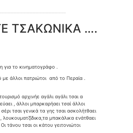
ΤΕ ΤΣΑΚΩΝΙΚΑ ….
η για το κινηματογράφο .
 με άλλοι πατριώτοι
από το Περαία .
τουρισμό αρχινήε αγάλι αγάλι τσαι α
εύαει , άλλοι μπαρκαρήαει τσαί άλλοι
 σέρι τσαι γενικά τα γης τσαι ασκολήτθαει
 , λουκουματζίδικα,τα μπακάλικα ενάτθαει
 Οι τάνου τσαι οι κάτου γειτονιώτοι