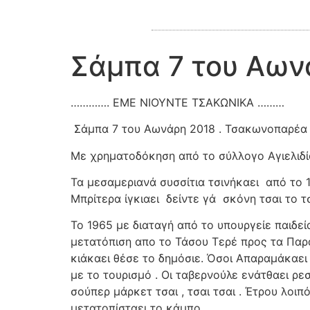
Σάμπα 7 του Αων
…………. ΕΜΕ ΝΙΟΥΝΤΕ ΤΣΑΚΩΝΙΚΑ ………
Σάμπα 7 του Αωνάρη 2018 . Τσακωνοπαρέα μ
Με χρηματοδόκηση από το σύλλογο Αγιελιδίο
Τα μεσαμεριανά συσσίτια τσινήκαει
από το 
Μπρίτερα ίγκιαει
δείντε γά
σκόνη τσαι το τ
Το 1965 με διαταγή από το υπουργείε παιδεί
μετατόπιση απο το Τάσου Τερέ προς τα Παραλ
κιάκαει θέσε το δημόσιε. Όσοι Απαραμάκαει α
με το τουρισμό . Οι ταβερνούλε ενάτθαει ρε
σούπερ μάρκετ τσαι , τσαι τσαι . Έτρου λοιπ
μετατοπίσταει το κάμπο.