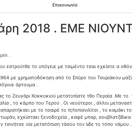
Επικοινωνία
άρη 2018 . ΕΜΕ ΝΙΟΥΝ
οι .
υ εστρούτθε το υπόγειε με τσιμέντο τσαι εχκίστε α οθόν
1964 με χρηματοδόκηση από το Σπύρο του Τσυριάκου μαζύ
σίτρινε άρτουμα .
ας το Ζευγάρι Κοκκοκιού μετατοπίστε τθο Περαία .Με το
ία , το κάμπο του Τερού . Οι νεούτεροι , άλλοι μεταναστ
παρατήκαει με το τσαιρέ το τςhοπανιλίτσι , το καμάκι το
στωράν, εχκίσταει ξενοδοχεία , καφέ μπαρ, σουβλατζίδικα
όν τσινήτσε νία μετατόπιση τάσου τον ίιδε το τόπο νάμου .