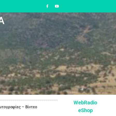
Α
WebRadio
τογραφίες – Βίντεο
eShop