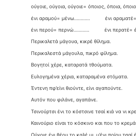
ούγοιε, ούγοια, ούγοιε= όποιος, όποια, όποι
ένι αραμού= μένω…………
ένι αραματέ=
ένι περού= περνώ…………
ένι περατέ= 
Περικαλετά μάγουα, κικρέ θίλημα.
Περικαλεστά μάγουλα, πικρό φίλημα.
Βογητοί χέρε, καταρατά τθούματα.
Ευλογημένα χέρια, καταραμένα στόματα.
Έντενη πφ’είνι θιούντε, είνι αγαπούντε.
Αυτόν που φιλάνε, αγαπάνε.
Τσινούρτσι ένι το κόστσινε τσαί κιά να νι κ
Καινούριο είναι το κόσκινο και που το κρεμ
Ούγοιε ένι θέου το καλέ μι, μ’ένι ποίου τσαί έ