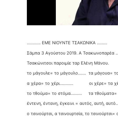
………… ΕΜΕ ΝΙΟΥΝΤΕ ΤΣΑΚΩΝΙΚΑ ………
Σάμπα 3 Αγούστου 2019. Α Τσακωνοπαρέα ..
Τσακώνιτσοι παροιμίε ταρ Ελένη Μάνου.
το μάγουλε= το μάγουλο…….
τα μάγουα= τ
α χέρα= το χέρι…………
οι χέρε= τα χ
το τθούμα= το στόμα……….
τα τθούματα= 
έντενη, έντανη, έγκεινι = αυτός, αυτή, α
ο τσινούρτσι, α τσινουρτσία, το τσινούρτσι= 