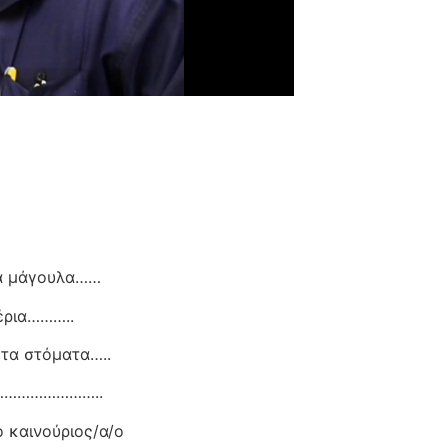
α μάγουλα……
έρια………..
τα στόματα…..
υτό……………………..
ο καινούριος/α/ο