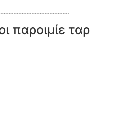
ι παροιμίε ταρ