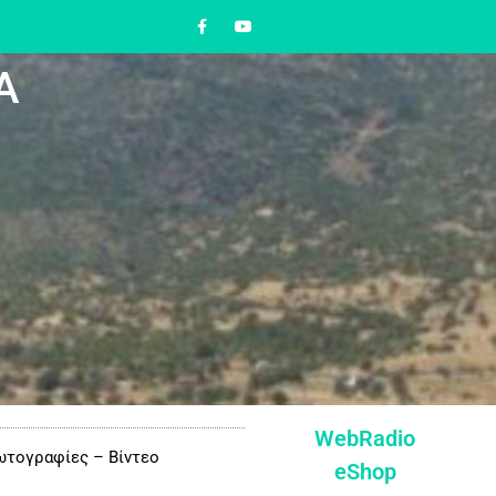
Α
WebRadio
τογραφίες – Βίντεο
eShop