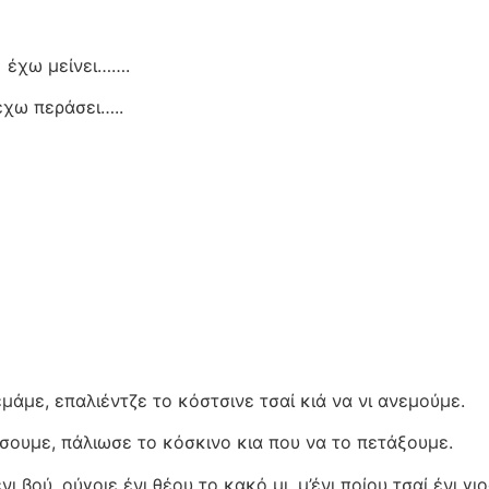
ο
 έχω μείνει…….
έχω περάσει…..
ρεμάμε, επαλιέντζε το κόστσινε τσαί κιά να νι ανεμούμε.
άσουμε, πάλιωσε το κόσκινο κια που να το πετάξουμε.
νι βού, ούγοιε ένι θέου το κακό μι, μ’ένι ποίου τσαί ένι γιο