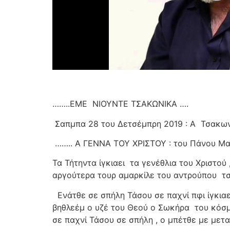
……..ΕΜΕ
ΝΙΟΥΝΤΕ ΤΣΑΚΩΝΙΚΑ ….
Σαπμπα 28 του Δετσέμπρη 2019 : Α
Τσακω
…….. Α ΓΕΝΝΑ ΤΟΥ ΧΡΙΣΤΟΥ : του Πάνου Μ
Τα Τήτηντα ίγκιαει
τα γενέθλια του Χριστού 
αργούτερα τουρ αμαρκίλε του αντρούπου
τ
Ενάτθε σε σπήλη Τάσου σε παχνί πφι ίγκιαε
βηθλεέμ ο υζέ του Θεού ο Σωκήρα
του κόσμ
σε παχνί Τάσου σε σπήλη , ο μπέτθε με μετ