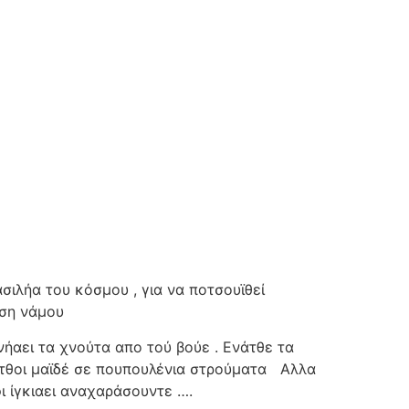
ασιλήα του κόσμου , για να ποτσουϊθεί
ση νάμου
ονήαει τα χνούτα απο τού βούε . Ενάτθε τα
τθοι μαϊδέ σε πουπουλένια στρούματα
Αλλα
ι ίγκιαει αναχαράσουντε ….