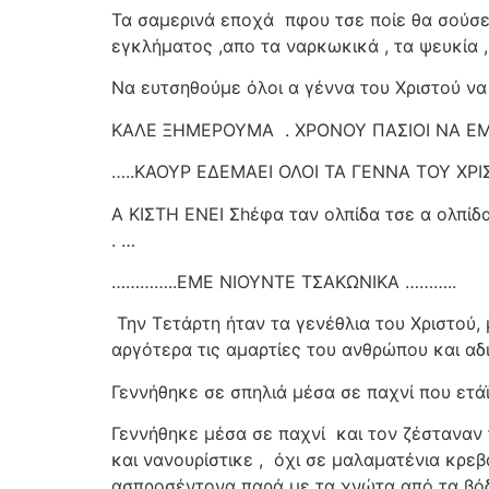
Τα σαμερινά εποχά
πφου τσε ποίε θα σούσει
εγκλήματος ,απο τα ναρκωκικά , τα ψευκία , 
Να ευτσηθούμε όλοι α γέννα του Χριστού να 
ΚΑΛΕ ΞΗΜΕΡΟΥΜΑ
. ΧΡΟΝΟΥ ΠΑΣΙΟΙ ΝΑ Ε
…..ΚΑΟΥΡ ΕΔΕΜΑΕΙ ΟΛΟΙ ΤΑ ΓΕΝΝΑ ΤΟΥ ΧΡ
Α ΚΙΣΤΗ ΕΝΕΙ Σhέφα ταν ολπίδα τσε α ολπίδ
. …
…………..ΕΜΕ ΝΙΟΥΝΤΕ ΤΣΑΚΩΝΙΚΑ ………..
Την Τετάρτη ήταν τα γενέθλια του Χριστού,
αργότερα τις αμαρτίες του ανθρώπου και αδ
Γεννήθηκε σε σπηλιά μέσα σε παχνί που ετάϊ
Γεννήθηκε μέσα σε παχνί
και τον ζέσταναν
και νανουρίστικε ,
όχι σε μαλαματένια κρεβ
ασπροσέντονα παρά με τα χνώτα από τα βό