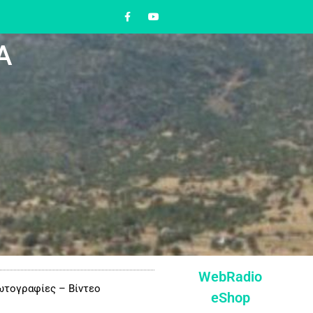
Α
WebRadio
τογραφίες – Βίντεο
eShop