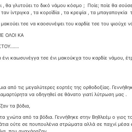
 , θα γλυτούει το δικό νάμου κόσμο ;
Ποίε; ποίε θα σούσ
ταν ίντριγκα , τα κοροϊδία , τα κρεψία , τα μπαγαπογκία
μακούει τσε να καοσυνέψει του καρδίε τσε του ψιούχε νά
ΜΕ ΟΛΟΙ ΚΑ
ΙΣΤΟΥ…….
α ένι καωσυνέγγα τσε ένι μακούκχα του καρδίε νάμου, έ
 μια από τις μεγαλύτερες εορτές της ορθοδοξίας. Γεννήθη
ιαμαρτύρητα να οδηγηθεί σε θάνατο γιατί λύτρωση μας .
ζαν τα βόδια,
 τα χνώτα από τα βόδια. Γεννήθηκε στην Βηθλεέμ ο γιος 
άτια ούτε σε πουπουλένια στρώματα αλλά σε παχνί μέσα 
δια
που αναχάραζαν ….