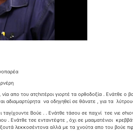
νοπαρέα
αρνέρη
, νία απο του ατςhιτέροι γιορτέ τα ορθοδοξία . Ενάτθε ο β
σαι αδιαμαρτύρητα
να οδηγηθεί σε θάνατε , για τα
λύτρου
ι ταγίχουντε Βούε . . Ενάτθε τάσου σε παχνί
τσε νιε σhι
ου . Ενάτθε τσε ενταντέφτε , όχι σε μααματένιοι
κρεββά
αξουτά λεκκοσέντονα αλλά με τα χνούτα απο του βούε πφ