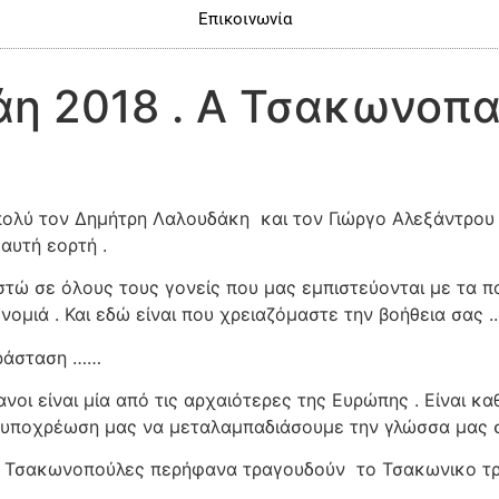
Επικοινωνία
άη 2018 . Α Τσακωνοπα
πολύ τον Δημήτρη Λαλουδάκη
και τον Γιώργο Αλεξάντρου
αυτή εορτή .
τώ σε όλους τους γονείς που μας εμπιστεύονται με τα πα
ομιά . Και εδώ είναι που χρειαζόμαστε την βοήθεια σας .
αράσταση ……
οι είναι μία από τις αρχαιότερες της Ευρώπης . Είναι κα
ι υποχρέωση μας να μεταλαμπαδιάσουμε την γλώσσα μας στ
ι Τσακωνοπούλες περήφανα τραγουδούν
το Τσακωνικο τρ