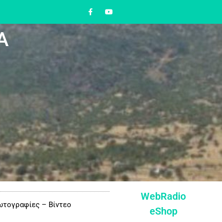
Α
WebRadio
τογραφίες – Βίντεο
eShop