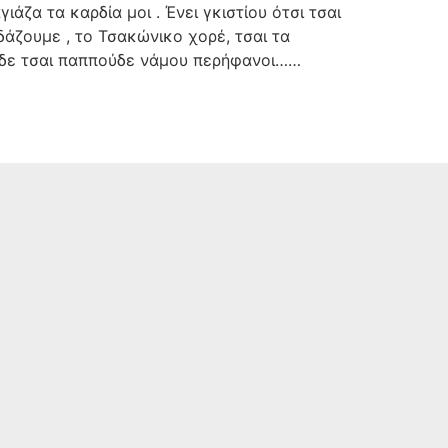
ιάζα τα καρδία μοι . Ένει γκιστίου ότσι τσαι
ϊδάζουμε , το Τσακώνικο χορέ, τσαι τα
ούδε τσαι παππούδε νάμου περήφανοι……