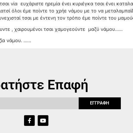
τσαι νία
ευχάριστε ηρεμία ένει κυριέγκα τσαι ένει καταλαγ
γιατσί όλοι έμε ποίντε το χρήε νάμου με το να μεταλαμπα
υνεχισταί τσαι με έντενη τον τρόπο έμε ποίντε του μαμ
υντε , χαιρουμένοι τσαι χαμογεούντε
μαζύ νάμου……
ζία νάμου. ……
ατήστε Επαφή
ΕΓΓΡΑΦΗ