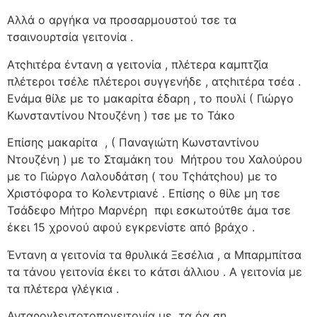
Αλλά ο αργήκα να προσαρμουστού τσε τα
τσαινουρτσία γειτονία .
Ατςhιτέρα έντανη α γειτονία , πλέτερα καμπτζία
πλέτεροι τσέλε πλέτεροι συγγενήδε , ατςhιτέρα τσέα .
Ενάμα θίλε με το μακαρίτα έδαρη , το πουλί ( Γιώργο
Κωνσταντίνου Ντουζένη ) τσε με το Τάκο
Επίσης μακαρίτα
, ( Παναγιώτη Κωνσταντίνου
Ντουζένη ) με το Σταμάκη του
Μήτρου του Χαλούρου
με το Γιώργο Λαλουδάτση ( του Τςhάτςhου) με το
Χριστόφορα το Κολεντριανέ . Επίσης ο θίλε μη τσε
Τσάδεφο Μήτρο Μαρνέρη
πφι εσκωτούτθε άμα τσε
έκει 15 χρονού αφού εγκρενίστε από βράχο .
Έντανη α γειτονία τα θρυλικά Ξεσέλια , α Μπαρμπίτσα
τα τάνου γειτονία έκει το κάτσι άλλιου . Α γειτονία με
τα πλέτερα γλέγκια .
Ανταρογλεντοτοπογειτονία με
τα όα ση .