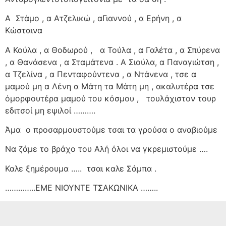
Α
Στάμο , α Ατζελικώ , αΓιαννού , α Ερήνη , α
Κώσταινα
Α Κούλα , α Θοδωρού ,
α Τούλα , α Γαλέτα , α Σπύρενα
, α Θανάσενα , α Σταμάτενα . Α Σιούλα, α Παναγιώτση ,
α Τζελίνα , α Πενταφούντενα , α Ντάνενα , τσε α
μαμού μη α Λένη α Μάτη τα Μάτη μη , ακαλυτέρα τσε
όμορφουτέρα μαμού του κόσμου ,
τουλάχιστον τουρ
εδιτσοί μη εψιλοί ……….
Άμα
ο προσαρμουστούμε τσαι τα γρούσα ο αναβιούμε
Να ζάμε το βράχο του Αλή όλοι να γκρεμιστούμε ….
Καλε ξημέρουμα …..
τσαι καλε Σάμπα .
…………..ΕΜΕ ΝΙΟΥΝΤΕ ΤΣΑΚΩΝΙΚΑ ……..