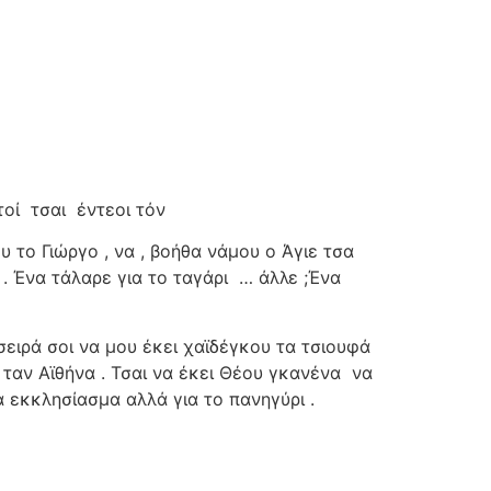
τοί
τσαι
έντεοι τόν
υ το Γιώργο , να , βοήθα νάμου ο Άγιε τσα
. Ένα τάλαρε για το ταγάρι
… άλλε ;Ένα
σειρά σοι να μου έκει χαϊδέγκου τα τσιουφά
 ταν Αϊθήνα . Τσαι να έκει Θέου γκανένα
να
α εκκλησίασμα αλλά για το πανηγύρι .