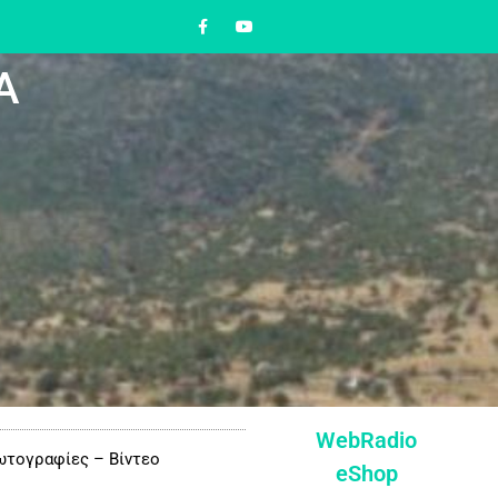
Α
WebRadio
τογραφίες – Βίντεο
eShop