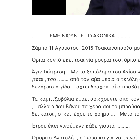
………… ΕΜΕ ΝΙΟΥΝΤΕ
ΤΣΑΚΩΝΙΚΑ ……….
Σάμπα 11 Αγούστου
2018 Τσακωνοπαρέα μοι
Όρπα κοντά έκει τσαι νία μουρία τσαι όρπα 
Άγιε Γιώτρτση .
Με το ξαπόλημα του Αγίου να
,τσαι , τσαι ……. από ταν αβα μερία ο τελάλ
δεκάρικο α γίδα
, οχτώ δραχουμαί α προβά
Τα καμπτζιοβόλια έμαει αρίκχουντε από κοντ
,
αλλά ο ‘κει Βάνου τα χέρα σοι τα μπρούσα
δεί κάτσι , ο ‘κει
έχου το χρήμα …
Μετά το
Έτρου έκει γινούμενε κάθε γιορτά ……….
Όμορφο Ανατολή
, α ‘μέρα κα για να τσινεί