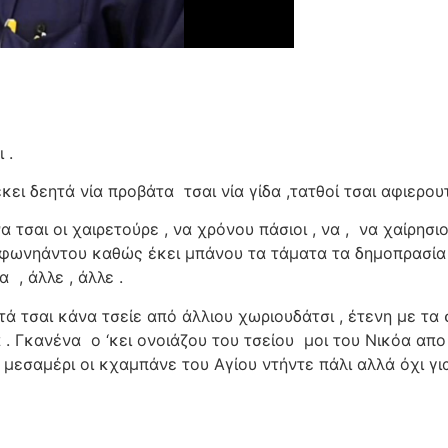
 .
έκει δεητά νία προβάτα
τσαι νία γίδα ,τατθοί τσαι αφιερου
 τσαι οι χαιρετούρε , να χρόνου πάσιοι , να ,
να χαίρησιο
η φωνηάντου καθώς έκει μπάνου τα τάματα τα δημοπρασία 
τα
, άλλε , άλλε .
ά τσαι κάνα τσείε από άλλιου χωριουδάτσι , έτενη με τα 
 . Γκανένα
ο ‘κει ονοιάζου του τσείου
μοι του Νικόα απο
 μεσαμέρι οι κχαμπάνε του Αγίου ντήντε πάλι αλλά όχι γι