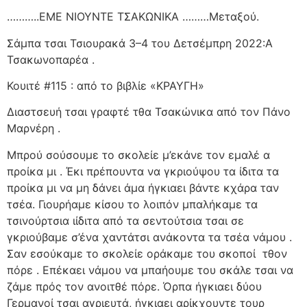
………..ΕΜΕ ΝΙΟΥΝΤΕ ΤΣΑΚΩΝΙΚΑ ………Μεταξού.
Σάμπα τσαι Τσιουρακά 3–4 του Δετσέμπρη 2022:Α
Τσακωνοπαρέα .
Κουιτέ #115 : από το βιβλίε «ΚΡΑΥΓΗ»
Διαστσευή τσαι γραφτέ τθα Τσακώνικα από τον Πάνο
Μαρνέρη .
Μπρού σούσουμε το σκολείε μ’εκάνε τον εμαλέ α
προίκα μι . Έκι πρέπουντα να γκριούψου τα ίδιτα τα
προίκα μι να μη δάνει άμα ήγκιαει βάντε κχάρα ταν
τσέα. Γιουρήαμε κίσου το λοιπόν μπαλήκαμε τα
τσινούρτσια ιίδιτα από τα σεντούτσια τσαι σε
γκριούβαμε σ’ένα χαντάτσι ανάκοντα τα τσέα νάμου .
Σαν εσούκαμε το σκολείε οράκαμε του σκοποί
τθον
πόρε . Επέκαει νάμου να μπαήουμε του σκάλε τσαι να
ζάμε πρός τον ανοιτθέ πόρε. Όρπα ήγκιαει δύου
Γερμανοί τσαι αγριευτά, ήγκιαει αρίκχουντε τουρ