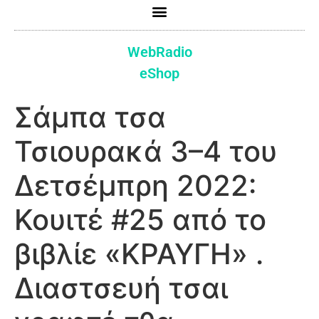
WebRadio
eShop
Σάμπα τσα
Τσιουρακά 3–4 του
Δετσέμπρη 2022:
Κουιτέ #25 από το
βιβλίε «ΚΡΑΥΓΗ» .
Διαστσευή τσαι