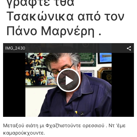
γραφτέ τθα
Τσακώνικα από τον
Πάνο Μαρνέρη .
IMG_2430
Play Video
Μεταξού σιάτη μι Φχαζhιστούντε ορεσσιού . Ντ ‘έμε
καμαρούκχουντε.