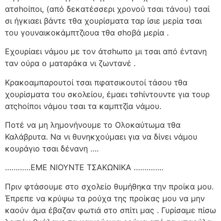
ατσhοίποι, (από δεκατέσσερι χρονού τσαι τάνου) τσαί
σι ήγκιαει βάντε τθα χουρίσματα ταρ ίσιε μερία τσαι
του γουναικοκάμπτζιουα τθα σhοβά μερία .
Εχουρίαει νάμου με τον άτσhωπο μι τσαι από έντανη
ταν ούρα ο ματαράκα νι ζωντανέ .
Κρακοαμπαρουτοί τσαι πφατσικουτοί τάσου τθα
χουρίσματα του σκολείου, έμαει τσhίντουντε για τουρ
ατςhοίποι νάμου τσαι τα καμπτζία νάμου.
Ποτέ να μη λημονήνουμε το Ολοκαύτωμα τθα
Καλάβρυτα. Να νι θυνηκχούμαει για να δίνει νάμου
κουράγιο τσαι δένανη ….
…………ΕΜΕ ΝΙΟΥΝΤΕ ΤΣΑΚΩΝΙΚΑ …………..
Πριν φτάσουμε στο σχολείο θυμήθηκα την προίκα μου.
Έπρεπε να κρύψω τα ρούχα της προίκας μου να μην
καούν άμα έβαζαν φωτιά στο σπίτι μας . Γυρίσαμε πίσω