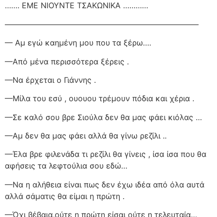
……. ΕΜΕ ΝΙΟΥΝΤΕ ΤΣΑΚΩΝΙΚΑ …………
—————————————————————————
— Αμ εγώ καημένη μου που τα ξέρω….
—Από μένα περισσότερα ξέρεις .
—Να έρχεται ο Γιάννης .
—Μίλα του εσύ , ουουου τρέμουν πόδια και χέρια .
—Σε καλό σου βρε Σιούλα δεν θα μας φάει κιόλας …
—Αμ δεν θα μας φάει αλλά θα γίνω ρεζίλι ..
—Έλα βρε φιλενάδα τι ρεζίλι θα γίνεις , ίσα ίσα που θα
αφήσεις τα λεφτούλια σου εδώ…
—Να η αλήθεια είναι πως δεν έχω ιδέα από όλα αυτά
αλλά σάματις θα είμαι η πρώτη .
—Όχι βέβαια,ούτε η πρώτη είσαι ούτε η τελευταία…