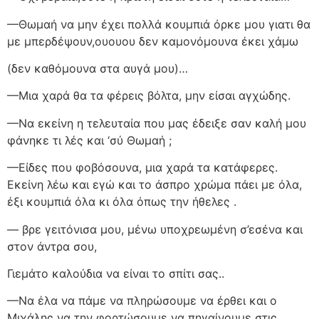
—Θωμαή να μην έχει πολλά κουμπιά όρκε μου γιατι θα
με μπερδέψουν,ουουου δεν καμονόμουνα έκει χάμω
(δεν καθόμουνα στα αυγά μου)…
—Μια χαρά θα τα φέρεις βόλτα, μην είσαι αγχώδης.
—Να εκείνη η τελευταία που μας έδειξε σαν καλή μου
φάνηκε τι λές και ‘σύ Θωμαή ;
—Είδες που φοβόσουνα, μια χαρά τα κατάφερες.
Εκείνη λέω και εγώ και το άσπρο χρώμα πάει με όλα,
έξι κουμπιά όλα κι όλα όπως την ήθελες .
— βρε γειτόνισα μου, μένω υποχρεωμένη σ’εσένα και
στον άντρα σου,
Γιεμάτο καλούδια να είναι το σπίτι σας..
—Να έλα να πάμε να πληρώσουμε να έρθει και ο
Μιχάλης να την φορτώσουμε να πηγαίνουμε στις