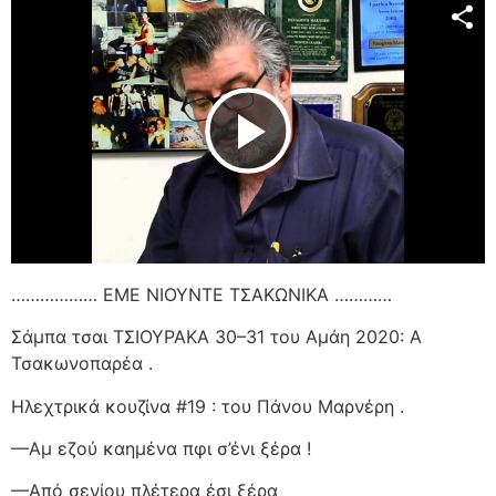
Play Video
……………… ΕΜΕ ΝΙΟΥΝΤΕ ΤΣΑΚΩΝΙΚΑ …………
Σάμπα τσαι ΤΣΙΟΥΡΑΚΑ 30–31 του Αμάη 2020: Α
Τσακωνοπαρέα .
Ηλεχτρικά κουζίνα #19 : του Πάνου Μαρνέρη .
—Αμ εζού καημένα πφι σ’ένι ξέρα !
—Από σενίου πλέτερα έσι ξέρα