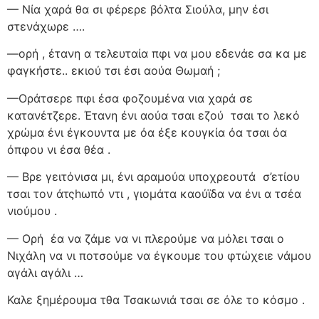
— Νία χαρά θα σι φέρερε βόλτα Σιούλα, μην έσι
στενάχωρε ….
—ορή , έτανη α τελευταία πφι να μου εδενάε σα κα με
φαγκήστε.. εκιού τσι έσι αούα Θωμαή ;
—Οράτσερε πφι έσα φοζουμένα νια χαρά σε
κατανέτζερε. Έτανη ένι αούα τσαι εζού
τσαι το λεκό
χρώμα ένι έγκουντα με όα έξε κουγκία όα τσαι όα
όπφου νι έσα θέα .
— Βρε γειτόνισα μι, ένι αραμούα υποχρεουτά
σ’ετίου
τσαι τον άτςhωπό ντι , γιομάτα καούϊδα να ένι α τσέα
νιούμου .
— Ορή
έα να ζάμε να νι πλερούμε να μόλει τσαι ο
Νιχάλη να νι ποτσούμε να έγκουμε του φτώχειε νάμου
αγάλι αγάλι …
Καλε ξημέρουμα τθα Τσακωνιά τσαι σε όλε το κόσμο .