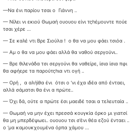
—Να ένι παρίου τσαι ο
Γιάννη ..
— Νίλει νι εκιού Θωμαή ουουου είνι τςhέμουντε πούε
τσαι χέρε …
— Σε καλέ ντι Βρε Σιούλα !
ο θα να μου φάει τσιόα .
— Αμ ο θα να μου φάει αλλά θα ναθού σεργούνι..
— Βρε θιλενάδα τσι σεργούνι θα ναθείρε, ίσια ίσια πφι
θα αφήερε τα παρούτςhια ντι ογή ..
— Ορή ,
α αλήίθα ένι
ότσι ο ‘νι έχα ιδέα από ένταει,
αλλά σάματσι θα ένι α πρώτε..
— Όχι δά, ούτε α πρώτε έσι μαειδέ τσαι α τελευταία ..
— Θωμαή να μην έχει πρεσσά κουγκία όρκο μι γιατσί
θα μη μπερδέψωει.. ουουου τσι σ’ένι θέα εζού ένταει ..
ο ‘μα καμουκχουμένα όρπα χάμου …