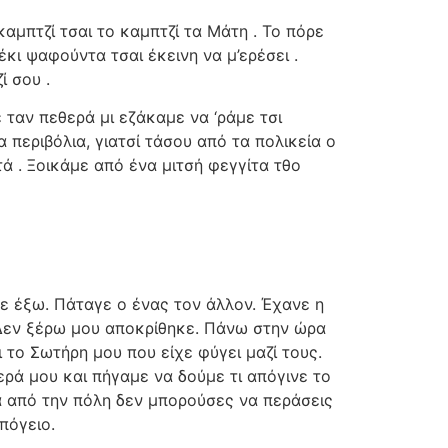
καμπτζί τσαι το καμπτζί τα Μάτη . Το πόρε
 έκι ψαφούντα τσαι έκεινη να μ’ερέσει .
ί σου .
 ταν πεθερά μι εζάκαμε να ‘ράμε τσι
 περιβόλια, γιατσί τάσου από τα πολικεία ο
τά . Ξοικάμε από ένα μιτσή φεγγίτα τθο
ε έξω. Πάταγε ο ένας τον άλλον. Έχανε η
.—Δεν ξέρω μου αποκρίθηκε. Πάνω στην ώρα
ι το Σωτήρη μου που είχε φύγει μαζί τους.
ερά μου και πήγαμε να δούμε τι απόγινε το
έσα από την πόλη δεν μπορούσες να περάσεις
πόγειο.