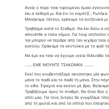
Ανοίε ο πόρε τσαι τιφουμένει έμαει έγκουντε
έκι α πεθερά μι. Κιά ένι το καμπτζί ; Ρωτήκα
Μπαήκαμε τάτσου, ερέκαμε τα συτζενικά μι με
Τραβήαμε κατά το Σταθιμό. Θα έκι δύου α ού
απονάτθε α τσέα νάμου. Για τουρ ατςhοίποι ο
‘σα μπορού να περάρε από ταν ικχάρα τσαι α
κατούγι. Οράκαμε τα σεντούκα με το φαέ τσ
Να έμε κα τσαι να έχουμε υγεία Θιλενάδε τσα
……..ΕΜΕ ΝΙΟΥΝΤΕ ΤΣΑΚΩΝΙΚΑ ………
Εκεί που κουβεντιάζαμε ακούστηκε μία φωνή
μάνα το παιδί και το παιδί τη μάνα. Στην π
το είδα. Έψαχνε και εκείνο με βρει. Βγήκαμε
Τραβήξουμε προς το σταθμό. Θα ήταν δύο η 
σπίτι μας. Για τους άντρες δε γνωρίζαμε τί
από τη φωτιά και από τα σπίτια που έπεφταν.