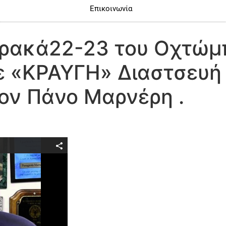
Επικοινωνία
υρακά22-23 του Οχτώμπ
ίε «ΚΡΑΥΓΗ» Διαστσευή
ον Πάνο Μαρνέρη .
Video