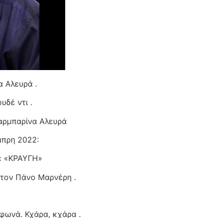
 Αλευρά .
υδέ ντι .
μπαρίνα Αλευρά
μπρη 2022:
ίε «ΚΡΑΥΓΗ»
 τον Πάνο Μαρνέρη .
 φωνά. Κχάρα, κχάρα .