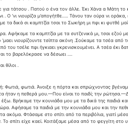
 για τάτσου . Πατού ο ένα τον άλλε. Έκι Χάνα α Μάτη το 
 νι . Ο ‘νι νιουρίζα μ’απογήτθε….. Τάνου ταν ούρα νι οράκα,
 τα δικά σι καμπτζία τσαι το Σωκήρη μι πφι κι φυτθέ μαζ
ρα. Αφήκαμε τα καμπτζία με τα συτζενικά μι, τσαι εζού με
 ‘μαει νιουρίζουντε τσίπτα ακόνη .Σούκαμε τα τσέα από τα
πό του τσέλε πφι ήγκιαει γκρενισκουμένει. Α τσέα έκι δα
αι το βαρελόκρασε να δέσωει ….
ι θίλοι .
: Φωτιά, φωτιά. Άνοιξε η πόρτα και σπρώχνοντας βγέναμ
όρτα ήταν η πεθερά μου.—Που είναι το παιδί; την ρώτησα
 έξω. Βρήκαμε την κουνιάδα μου με τα δικά της παιδιά κα
ώρα. Αφήσαμε τα παιδιά με την κουνιάδα μου και την πεθ
ποτα ακόμα. Φτάσαμε στο σπίτι από τα περιβόλια, γιατί μ
 Το σπίτι είχε καεί. Κοιτάξαμε μέσα από το φεγγίτη στο υ