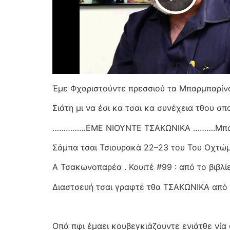
Έμε Φχαριστούντε πρεσσιού τα Μπαρμπαρίνα
Σιάτη μι να έσι κα τσαι κα συνέχεια τθου σπο
……………ΕΜΕ ΝΙΟΥΝΤΕ ΤΣΑΚΩΝΙΚΑ ……….Μπαρ
Σάμπα τσαι Τσιουρακά 22–23 του Του Οχτώ
Α Τσακωνοπαρέα . Κουιτέ #99 : από το βιβλ
Διαστσευή τσαι γραφτέ τθα ΤΣΑΚΩΝΙΚΑ από
Οπά πφι έμαει κουβεγκιάζουντε ενιάτθε νία