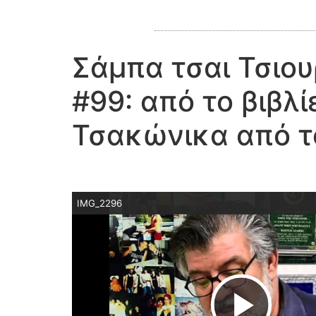
Σάμπα τσαι Τσιο
#99: από το βιβλ
Τσακώνικα από τ
IMG_2296
Play 