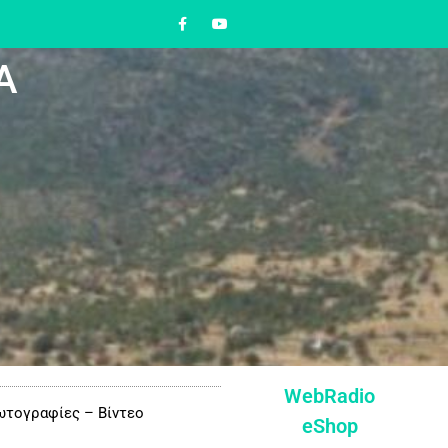
Α
WebRadio
τογραφίες – Βίντεο
eShop