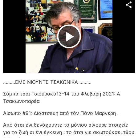
Play Video
………ΕΜΕ ΝΙΟΥΝΤΕ ΤΣΑΚΩΝΙΚΑ ………
Σάμπα τσαι Τσιουρακά13–14 του Φλεβάρη 2021: Α
Τσακωνοπαρέα
Αίσωπο #91: Διαστσευή από τόν Πάνο Μαρνέρη .
Από ότσι ένι δενάχουντε το μόνιου σίγουρε στοιχείε
για τα ζωή σι ένι έγκεινη : το ότσι νιε σκωτούκαει τθου