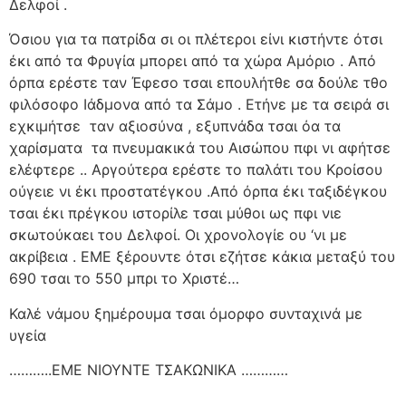
Δελφοί .
Όσιου για τα πατρίδα σι οι πλέτεροι είνι κιστήντε ότσι
έκι από τα Φρυγία μπορει από τα χώρα Αμόριο . Από
όρπα ερέστε ταν Έφεσο τσαι επουλήτθε σα δούλε τθο
φιλόσοφο Ιάδμονα από τα Σάμο . Ετήνε με τα σειρά σι
εχκιμήτσε
ταν αξιοσύνα , εξυπνάδα τσαι όα τα
χαρίσματα
τα πνευμακικά του Αισώπου πφι νι αφήτσε
ελέφτερε .. Αργούτερα ερέστε το παλάτι του Κροίσου
ούγειε νι έκι προστατέγκου .Από όρπα έκι ταξιδέγκου
τσαι έκι πρέγκου ιστορίλε τσαι μύθοι ως πφι νιε
σκωτούκαει του Δελφοί. Οι χρονολογίε ου ‘νι με
ακρίβεια . ΕΜΕ ξέρουντε ότσι εζήτσε κάκια μεταξύ του
690 τσαι το 550 μπρι το Χριστέ…
Καλέ νάμου ξημέρουμα τσαι όμορφο συνταχινά με
υγεία
………..ΕΜΕ ΝΙΟΥΝΤΕ ΤΣΑΚΩΝΙΚΑ …………
…………..