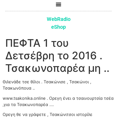
WebRadio
eShop
ΠΕΦΤΑ 1 του
Δετσέβρη το 2016 .
Τσακωνοπαρέα μη ..
Θιλενάδε τσε θίλοι . Τσακώνισε , Τσακώνοι ,
Τσακωνόπουα ..
www.tsakonika.online . Ορεγη ένει α τσαινουρτσία τσέα
,για τα Τσακωνοπαρέα ….
Ορεγη θε να γράφετε , Τσακώνιτσοι ιστορίλε