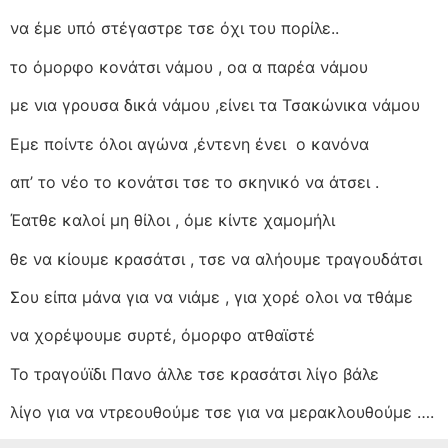
να έμε υπό στέγαστρε τσε όχι του πορίλε..
το όμορφο κονάτσι νάμου , οα α παρέα νάμου
με νια γρουσα δικά νάμου ,είνει τα Τσακώνικα νάμου
Εμε ποίντε όλοι αγώνα ,έντενη ένει ο κανόνα
απ’ το νέο το κονάτσι τσε το σκηνικό να άτσει .
Έατθε καλοί μη θίλοι , όμε κίντε χαμομήλι
θε να κίουμε κρασάτσι , τσε να αλήουμε τραγουδάτσι
Σου είπα μάνα για να νιάμε , για χορέ ολοι να τθάμε
να χορέψουμε συρτέ, όμορφο ατθαϊστέ
Το τραγούϊδι Πανο άλλε τσε κρασάτσι λίγο βάλε
λίγο για να ντρεουθούμε τσε για να μερακλουθούμε ….