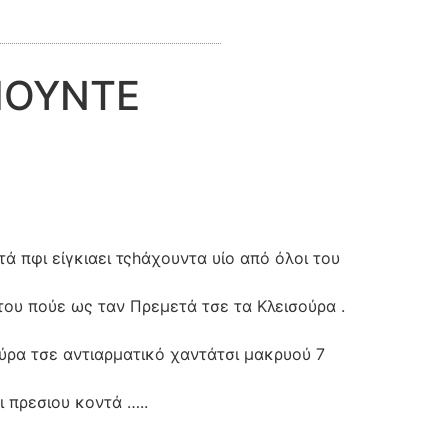
ΝΙΟΥΝΤΕ
τά πφι είγκιαει τςhάχουντα υίο από όλοι του
ου πούε ως ταν Πρεμετά τσε τα Κλεισούρα .
ύρα τσε αντιαρματικό χαντάτσι μακρυού 7
ι πρεσιου κοντά …..