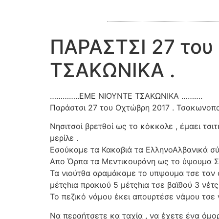
ΠΑΡΑΣΤΣΙ 27 του
ΤΣΑΚΩΝΙΚΑ .
…………..ΕΜΕ ΝΙΟΥΝΤΕ ΤΣΑΚΩΝΙΚΑ ……….
Παράστσι 27 του Οχτώβρη 2017 . Τσακωνοπα
Νησιτσοί βρετθοί ως το κόκκαλε , έμαει τσιτ
μερίλε .
Εσούκαμε τα Κακαβιά τα ΕλληνοΑλβανικά σύν
Απο Όρπα τα Μεντικουράνη ως το ύψουμα Σε
Τα νιούτθα αραμάκαμε το υπψουμα τσε ταν α
μέτςhια πρακιού 5 μέτςhια τσε βαϊθού 3 νέτςh
Το πεζικό νάμου έκει απουρτέσε νάμου τσε ν
Να περαήτσετε κα ταχία , να έχετε ένα όμο