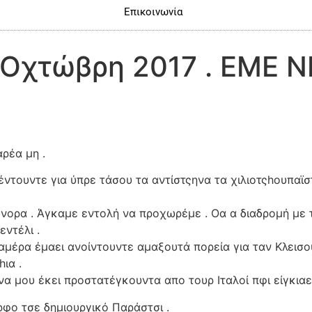
Επικοινωνία
 Οχτώβρη 2017 . ΕΜΕ 
ρέα μη .
έντουντε για ύπρε τάσου τα αντίστςηνα τα χιλιοτςhουπαϊσ
ορα . Άγκαμε εντολή να προχωρέμε . Οα α διαδρομή με τ
ντέλι .
μέρα έμαει ανοίντουντε αμαξουτά πορεία για ταν Κλεισο
ια .
α μου έκει προστατέγκουντα απο τουρ Ιταλοί πφι είγκιαε
ρφο τσε δημιουργικό Παράστσι .