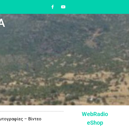
Α
WebRadio
τογραφίες – Βίντεο
eShop