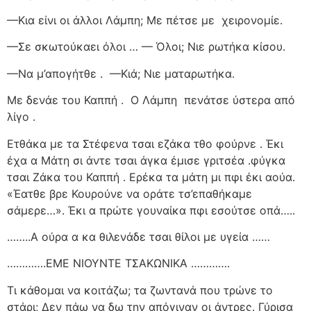
—Κια είνι οι άλλοι Λάμπη; Με πέτσε με
χειρονομίε.
—Σε σκωτούκαει όλοι … — Όλοι; Νιε ρωτήκα κίσου.
—Να μ’απογήτθε .
—Κιά; Νιε ματαρωτήκα.
Με δενάε του Καππή .
Ο Λάμπη
πενάτσε ύστερα από
λίγο .
Ετθάκα με τα Στέφενα τσαι εζάκα τθο φούρνε . Έκι
έχα α Μάτη σι άντε τσαι άγκα έμισε γριτσέα .φύγκα
τσαι Ζάκα του Καππή . Ερέκα τα μάτη μι πφι έκι αούα.
«Έατθε βρε Κουρούνε να οράτε τσ’επαθήκαμε
σάμερε…». Έκι α πρώτε γουναίκα πφι εσούτσε οπά…..
……..Α ούρα α κα θιλενάδε τσαι θίλοι με υγεία ……
………….ΕΜΕ ΝΙΟΥΝΤΕ ΤΣΑΚΩΝΙΚΑ ………….
Τι κάθομαι να κοιτάζω; τα ζωντανά που τρώνε το
στάρι; Δεν πάω να δω την απόγιναν οι άντρες. Γύρισα