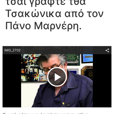
τσαι γραφτέ τθα
Τσακώνικα από τον
Πάνο Μαρνέρη.
IMG_2702
Play Video