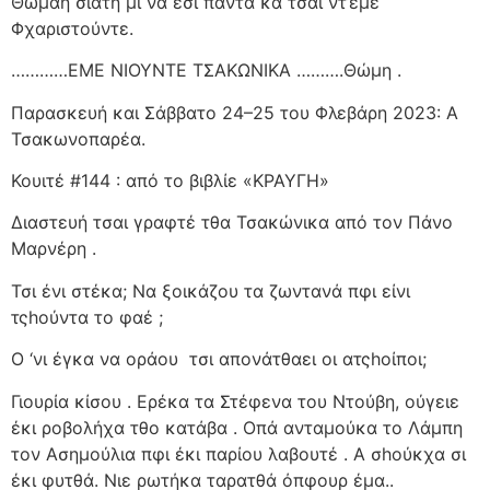
Θωμαή σιάτη μι να έσι πάντα κα τσαι ντ’έμε
Φχαριστούντε.
…………ΕΜΕ ΝΙΟΥΝΤΕ ΤΣΑΚΩΝΙΚΑ ……….Θώμη .
Παρασκευή και Σάββατο 24–25 του Φλεβάρη 2023: Α
Τσακωνοπαρέα.
Κουιτέ #144 : από το βιβλίε «ΚΡΑΥΓΗ»
Διαστευή τσαι γραφτέ τθα Τσακώνικα από τον Πάνο
Μαρνέρη .
Τσι ένι στέκα; Να ξοικάζου τα ζωντανά πφι είνι
τςhούντα το φαέ ;
Ο ‘νι έγκα να οράου
τσι απονάτθαει οι ατςhοίποι;
Γιουρία κίσου . Ερέκα τα Στέφενα του Ντούβη, ούγειε
έκι ροβολήχα τθο κατάβα . Οπά ανταμούκα το Λάμπη
τον Ασημούλια πφι έκι παρίου λαβουτέ . Α σhούκχα σι
έκι φυτθά. Νιε ρωτήκα ταρατθά όπφουρ έμα..