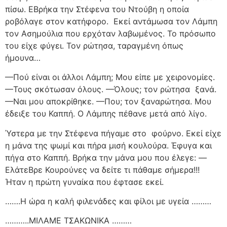
πίσω. ΕΒρήκα την Στέφενα του Ντούβη η οποία
ροβόλαγε στον κατήφορο.
Εκεί αντάμωσα τον Λάμπη
τον Ασημούλια που ερχόταν λαβωμένος. Το πρόσωπο
του είχε φύγει. Τον ρώτησα, ταραγμένη όπως
ήμουνα…
—Πού είναι οι άλλοι Λάμπη; Μου είπε με χειρονομίες.
—Τους σκότωσαν όλους. —Όλους; τον ρώτησα
ξανά.
—Ναι μου αποκρίθηκε. —Που; τον ξαναρώτησα. Μου
έδειξε του Καππή. Ο Λάμπης πέθανε μετά από λίγο.
Ύστερα με την Στέφενα πήγαμε στο
φούρνο. Εκεί είχε
η μάνα της ψωμί και πήρα μισή κουλούρα. Έφυγα και
πήγα στο Καππή. Βρήκα την μάνα μου που έλεγε: —
ΕλάτεΒρε Κουρούνες να δείτε τι πάθαμε σήμερα!!!
Ήταν η πρώτη γυναίκα που έφτασε εκεί.
…….Η ώρα η καλή φιλενάδες και φίλοι με υγεία ………
………..ΜΙΛΑΜΕ ΤΣΑΚΩΝΙΚΑ ………