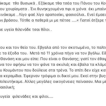
ζάκαμε
τθο Βυσωκά . Εζάκαμε τθα τσέα του Πάνου του Κου
ου χουρίσματα . Ένι θυνηκχουμένα πφι α χιόνα
έκι μπαί
ινάκαμε . Λίγο φαέ λίγο αραποσίκι, φασιούλια.. Ενεί έμαει
νι βράσου. Τότθε α πεθερά μι με πέτσε …..« Γιατσί άτζερε
 υγεία θιλενάδε τσαι θίλοι .
ου και τον θείο του. Εβγαλα από τον σκοτωμένο, το παλτό
 τα έξοδα του.
Μετά πό 11 χρόνια πήγα να τον βγάλω. Είδ
 Θανάση και μου είπε: Που είναι ο Θανάσης; γιατί τον έθα
να τον αφήσω να τον φάνε τα σκυλιά; και έβαλα τα κλάμ
 Κουμάντου που δούλευε στα τρένα. Το σπίτι δεν είχε κα
α κεραμίδια. Έφερναν τρόφιμα οι δικοί μου. Εκεί στην βυς
βολευτήκαμε. Άλλες μεγάλες οικογένειες πείνασαν. Μια μ
ασιλική;
υγεία
φιλενάδες και φίλοι…..