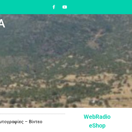
Α
WebRadio
τογραφίες – Βίντεο
eShop