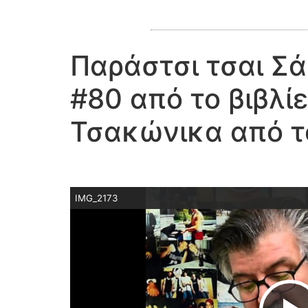
Παράστσι τσαι Σ
#80 από το βιβλί
Τσακώνικα από τ
IMG_2173