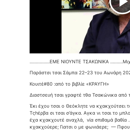
…………….ΕΜΕ ΝΙΟΥΝΤΕ ΤΣΑΚΩΝΙΚΑ ……….Μι
Παράστσι τσαι Σάμπα 22–23 του Αωνάρη 20
Κουιτέ#80 :από το βιβλίε «ΚΡΑΥΓΗ»
Διαστσευή τσαι γραφτέ τθα Τσακώνικα από 
Έκι έχου τσαι ο Θεόκλητε να κχακχούτσει τ
Τςhέρβα σι τσαι σ’άγκα. Αγκα νι τσαι το μπ
έχα κχακχουτέ αναχλά,
νία σπιθαμά βαθία 
κχακχούερε; Γιατσι ο με φωνιάερε;
— Πφου ν