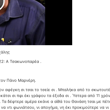
Play Video
χάλης
22: Α Τσακωνοπαρέα .
τον Πάνο Μαρνέρη.
ον αφέγκη σι τσαι το τσείε σι . Μπαλήκα από το σκωτουτέ
λοκάτσι σι πφι έκι γράφου τα έξοδα σι . Ύστερα από 11 χρ
.. Τα δέφτερε αμέρα εκάνε α αϊθά του Θανάση τσαι με πέτσε
α ντι φωνιάτσου, νι απογήμα, νη έκι προκιμούτερε να νι 