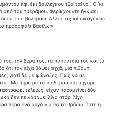
μάντου πφι έκι δουλέγκου τθα τρένα . Ο ‘κι
να από του τσεράμου. Φερίκχουντε ήγκιαει
 δύου τσαι βολέμαει. Άλλοι ατςhοί οικογένειε
 το προσοφόλι Βασίλω;»
 του, την βέρα του, τα παπούτσια του και τα
α ότι τον είχα θάψει ρηχά, μια πιθαμή
ψες; γιατί δε με φώναξες; Πως να σε
ατα.
Με πήρε με το παιδί μου και πήγαμε
ταστραφεί τελείως, είχαν παραμείνει δύο
ωκά δεν πεινάσαμε: λίγο στάρι λίγο
έρα πήρα ένα αυγό για να το βράσω. Τότε η