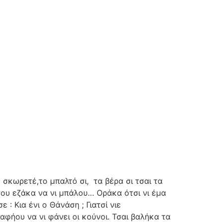
 σκωρετέ,το μπαλτό σι,
τα βέρα σι τσαι τα
όνου εζάκα να νι μπάλου… Οράκα ότσι νι έμα
 : Κια ένι ο Θάνάση ; Γιατσί νιε
αφήου να νι φάνει οι κούνοι. Τσαι βαλήκα τα