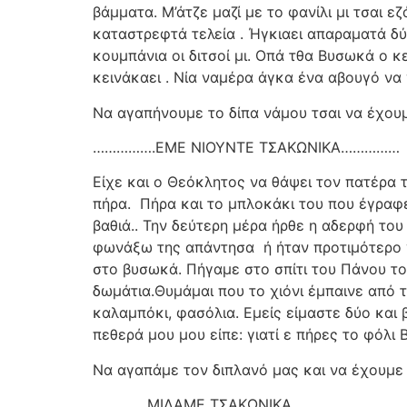
βάμματα. Μ’άτζε μαζί με το φανίλι μι τσαι ε
καταστρεφτά τελεία . Ήγκιαει απαραματά δύ
κουμπάνια οι διτσοί μι. Οπά τθα Βυσωκά ο κε
κεινάκαει . Νία ναμέρα άγκα ένα αβουγό να 
Να αγαπήνουμε το δίπα νάμου τσαι να έχουμε
…………….ΕΜΕ ΝΙΟΥΝΤΕ ΤΣΑΚΩΝΙΚΑ……………
Είχε και ο Θεόκλητος να θάψει τον πατέρα τ
πήρα.
Πήρα και το μπλοκάκι του που έγραφε
βαθιά.. Την δεύτερη μέρα ήρθε η αδερφή του
φωνάξω της απάντησα
ή ήταν προτιμότερο 
στο βυσωκά. Πήγαμε στο σπίτι του Πάνου του
δωμάτια.Θυμάμαι που το χιόνι έμπαινε από τ
καλαμπόκι, φασόλια. Εμείς είμαστε δύο και 
πεθερά μου μου είπε: γιατί ε πήρες το φόλι Β
Να αγαπάμε τον διπλανό μας και να έχουμε 
…………..ΜΙΛΑΜΕ ΤΣΑΚΩΝΙΚΑ ………..