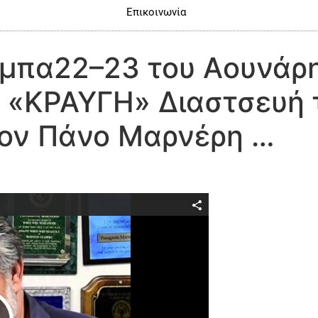
Επικοινωνία
άμπα22–23 του Αουνάρη
ε «ΚΡΑΥΓΗ» Διαστσευή 
ον Πάνο Μαρνέρη …