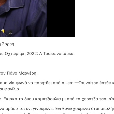
Σαρρή .
του Οχτώμπρη 2022: Α Τσακωνοπαρέα.
τον Πάνο Μαρνέρη .
αμε νία φωνά να παρήτθει από αψεά: —Γουναίτσε έατθε κί
ι φανίλια.
ε. Εκιάκα τα δύου καμπτζιούλια μι από τα χεράτζα τσαι 
να οράου τσι ένι γινούμενε. Ένι θυνικχουμένα ότσι μπαλή