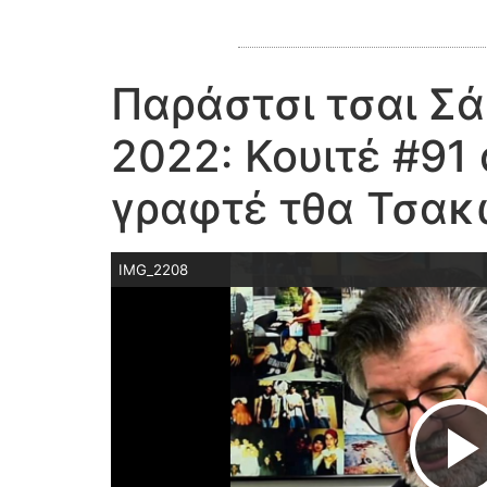
Παράστσι τσαι Σ
2022: Κουιτέ #91
γραφτέ τθα Τσακ
IMG_2208