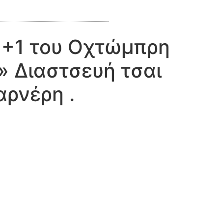
 +1 του Οχτώμπρη
» Διαστσευή τσαι
ρνέρη .