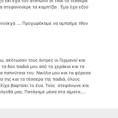
χο έκι έχα τον άτσhωπο σι τσαι τα τέσσερα
 να στεφανούερε τα καμπτζία . Έμα έχα εζού
εφανούκχα …. Προχωρέκαμε να αμπαήμε τθον
, σκότωσαν τους άντρες οι Γερμανοί και
 τα δύο παιδιά μου από τα χεράκια και τα
τα παπούτσια του
Νικόλα μου και τα φόρεσα
α της και τα τέσσερα της παιδιά, όλους
Είχα βαφτίσει το ένα. Τούς
στεφάνωνε και
λγοθά μας. Πατάγαμε μέσα στα αίματα…..