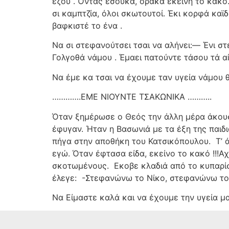
εζού . Όντας εσούκα, οράκα έκεινη το κακό.
σι καμπτζία, όλοι σκωτουτοί. Έκι κορφά καϊ
βαφκιστέ το ένα .
Να σι στεφανούτσει τσαι να αλήνει:— Ένι 
Γολγοθά νάμου . Έμαει πατούντε τάσου τά αί
Να έμε κα τσαι να έχουμε ταν υγεία νάμου θ
………….ΕΜΕ ΝΙΟΥΝΤΕ ΤΣΑΚΩΝΙΚΑ ………..
Όταν ξημέρωσε ο Θεός την άλλη μέρα άκουσ
έφυγαν. Ήταν η Βασωνιά με τα έξη της παιδι
πήγα στην αποθήκη του Κατσικόπουλου.
Τ’ 
εγώ. Όταν έφτασα είδα, εκείνο το κακό !!!Α
σκοτωμένους.
Εκοβε κλαδιά από το κυπαρίσ
έλεγε:
-Στεφανώνω το Νίκο, στεφανώνω το
Να Είμαστε καλά και να έχουμε την υγεία μα