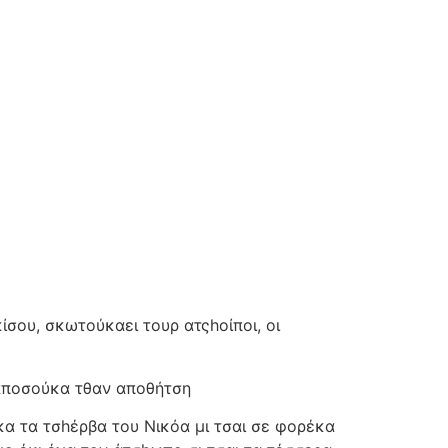
σου, σκωτούκαει τουρ ατςhοίποι, οι
σ’αποσούκα τθαν αποθήτση
κα τα τσhέρβα του Νικόα μι τσαι σε φορέκα