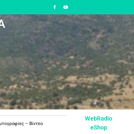
Α
WebRadio
τογραφίες – Βίντεο
eShop