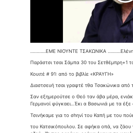
…………ΕΜΕ ΝΙΟΥΝΤΕ ΤΣΑΚΩΝΙΚΑ ……….Ελένη 
Παράστσι τσαι Σάμπα 30 του Σετθέμπρη+1 
Κουιτέ # 91: από το βιβλίε «ΚΡΑΥΓΗ»
Διαστσευή τσαι γραφτέ τθα Τσακώνικα από 
Σαν εξημερούτσε ο Θεό ταν άβα μέρα, ενιάκ
Γερμανοί φύγκαει…Έκι α Βασωνιά με τα έξε σ
Τσινήκαμε για το σhηνί του Καπή με του πού
του Κατσικόπουλου. Σε αφήκα οπά, να ζάου 