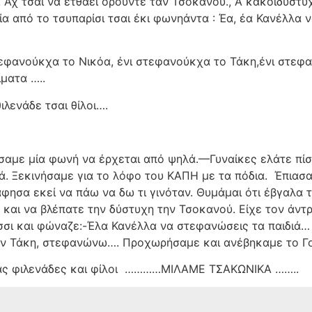
 Αχ τσαι να έτθαει ορούντε ταν Τσοκανού., Α κακοϊδύστυ
δία από το τσυπαρίσι τσαι έκι φωνηάντα : Έα, έα Κανέλλα
στεφανούκχα το Νικόα, ένι στεφανούκχα το Τάκη,ένι στ
ματα …..
ιλενάδε τσαι θίλοι….
αμε μία φωνή να έρχεται από ψηλά.—Γυναίκες ελάτε πίσω
ά. Ξεκινήσαμε για το λόφο του ΚΑΠΗ με τα πόδια.
Έ
πιασα
άφησα εκεί να πάω να δω τι γινόταν. Θυμάμαι ότι έβγαλα 
χ και να βλέπατε την δύστυχη την Τσοκανού. Είχε τον άντρ
σι και φώναζε:-Έλα Κανέλλα να στεφανώσεις τα παιδιά… 
ν Τάκη, στεφανώνω…. Προχωρήσαμε και ανέβηκαμε το Γο
ς φιλενάδες και φίλοι
…………ΜΙΛΑΜΕ ΤΣΑΚΩΝΙΚΑ ……..