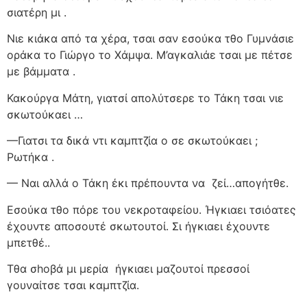
σιατέρη μι .
Νιε κιάκα από τα χέρα, τσαι σαν εσούκα τθο Γυμνάσιε
οράκα το Γιώργο το Χάμψα. Μ’αγκαλιάε τσαι με πέτσε
με βάμματα .
Κακούργα Μάτη, γιατσί απολύτσερε το Τάκη τσαι νιε
σκωτούκαει …
—Γιατσι τα δικά ντι καμπτζία ο σε σκωτούκαει ;
Ρωτήκα .
— Ναι αλλά ο Τάκη έκι πρέπουντα να
ζεί…απογήτθε.
Εσούκα τθο πόρε του νεκροταφείου. Ήγκιαει τσιόατες
έχουντε αποσουτέ σκωτουτοί. Σι ήγκιαει έχουντε
μπετθέ..
Τθα σhοβά μι μερία
ήγκιαει μαζουτοί πρεσσοί
γουναίτσε τσαι καμπτζία.