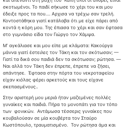
και απέναντι στη ράχη του
Καπή όλοι οι άνδρες είναι
σκοτωμένοι. Το παιδί σήκωσε το χέρι του και μου
έδειξε προς τα που…. Αρχισα να τρέχω σαν τρελή.
Κοντοστάθηκα γιατί κατάλαβα ότι με είχε πάρει από
κοντά η κόρη μου. Της έπιασα το χέρι και σαν έφτασα
στο γυμνάσιο είδα τον Γιώργο τον Χάμψα.
Μ’ αγκάλιασε και μου είπε με κλάματα: Κακούργα
μάννα γιατί έστειλες τον Τάκη και τον σκότωσαν; —
Γιατί τα δικά σου παιδιά δεν τα σκότωσαν; ρώτησα. —
Ναι αλλά τον Τάκη δεν έπρεπε, έπρεπε να ζήσει,
απάντησε.
Έφτασα στην πόρτα του νεκροταφείου
είχαν κιόλας φέρει αρκετούς και τους είχανε
σκεπασμένους..
Στην αριστερή μου μεριά ήταν μαζεμένες πολλές
γυναίκες και παιδιά. Πήρα το μονοπάτι για τον τόπο
των
φονικών.
Αντάμωσα τέσσερις γυναίκες που
κουβαλούσαν σε μία κουβέρτα τον Σταύρο
Κωστόπουλο, τραυματισμένο.
Τον ρώτησα άμα και