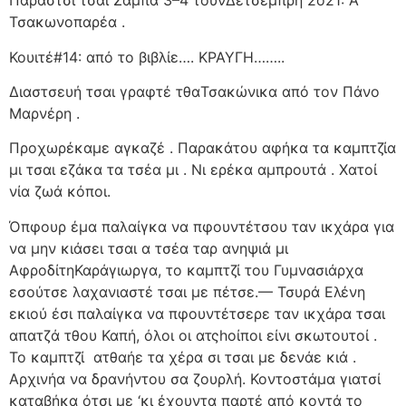
Παράστσι τσαι Σάμπα 3–4 τουνΔετσέμπρη 2ο21: Α
Τσακωνοπαρέα .
Κουιτέ#14: από το βιβλίε…. ΚΡΑΥΓΗ……..
Διαστσευή τσαι γραφτέ τθαΤσακώνικα από τον Πάνο
Μαρνέρη .
Προχωρέκαμε αγκαζέ . Παρακάτου αφήκα τα καμπτζία
μι τσαι εζάκα τα τσέα μι . Νι ερέκα αμπρουτά . Χατοί
νία ζωά κόποι.
Όπφουρ έμα παλαίγκα να πφουντέτσου ταν ικχάρα για
να μην κιάσει τσαι α τσέα ταρ ανηψιά μι
ΑφροδίτηΚαράγιωργα, το καμπτζί του Γυμνασιάρχα
εσούτσε λαχανιαστέ τσαι με πέτσε.— Τσυρά Ελένη
εκιού έσι παλαίγκα να πφουντέτσερε ταν ικχάρα τσαι
απατζά τθου Καπή, όλοι οι ατςhοίποι είνι σκωτουτοί .
Το καμπτζί
ατθαήε τα χέρα σι τσαι με δενάε κιά .
Αρχινήα να δρανήντου σα ζουρλή. Κοντοστάμα γιατσί
καταβήκα ότσι με ‘κι έχουντα παρτέ από κοντά το