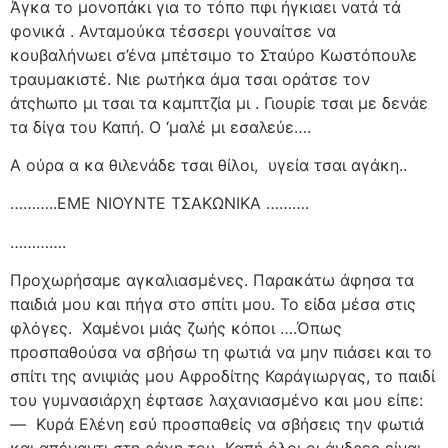
Άγκα το μονοπάκι για το τόπο πφι ήγκιαει νατά τά
φονικά . Ανταμούκα τέσσερι γουναίτσε να
κουβαλήνωει σ’ένα μπέτσιμο το Σταύρο Κωστόπουλε
τραυμακιστέ. Νιε ρωτήκα άμα τσαι οράτσε τον
άτςhωπο μι τσαι τα καμπτζία μι . Γιουρίε τσαι με δενάε
τα δίγα του Καπή. Ο ‘μαλέ μι εσαλεύε….
Α ούρα α κα θιλενάδε τσαι θίλοι,
υγεία τσαι αγάκη..
………..ΕΜΕ ΝΙΟΥΝΤΕ ΤΣΑΚΩΝΙΚΑ ……….
………….
Προχωρήσαμε αγκαλιασμένες. Παρακάτω άφησα τα
παιδιά μου και πήγα στο σπίτι μου. Το είδα μέσα στις
φλόγες.
Χαμένοι μιάς ζωής κόποι ….Όπως
προσπαθούσα να σβήσω τη φωτιά να μην πιάσει και το
σπίτι της ανιψιάς μου Αφροδίτης Καράγιωργας, το παιδί
του γυμνασιάρχη έφτασε λαχανιασμένο και μου είπε:
—
Κυρά Ελένη εσύ προσπαθείς να σβήσεις την φωτιά