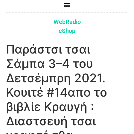
WebRadio
eShop
Παράστσι τσαι
Σάμπα 3–4 του
Δετσέμπρη 2021.
Κουιτέ #14απο το
βιβλίε Κραυγή :
Διαστσευή τσαι