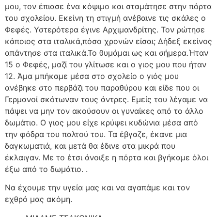
μου, τον έπιασε ένα κόψιμο και σταμάτησε στην πόρτα
του σχολείου. Εκείνη τη στιγμή ανέβαινε τις σκάλες ο
Φεφές. Υστερότερα έγινε Αρχιμανδρίτης. Τον ρώτησε
κάποιος στα ιταλικά,πόσο χρονών είσαι; Δήδεξ εκείνος
απάντησε στα ιταλικά.Το θυμάμαι ως και σήμερα.Ήταν
15 ο Φεφές, μαζί του γλίτωσε και ο γιος μου που ήταν
12. Άμα μπήκαμε μέσα στο σχολείο ο γιός μου
ανέβηκε στο περβάζι του παραθύρου και είδε που οι
Γερμανοί σκότωναν τους άντρες. Εμείς του λέγαμε να
πάψει να μην τον ακούσουν οι γυναίκες από το άλλο
δωμάτιο. Ο γιος μου είχε κρύψει κυδώνια μέσα από
την φόδρα του παλτού του. Τα έβγαζε, έκανε μια
δαγκωματιά, και μετά θα έδινε στα μικρά που
έκλαιγαν. Με το έτσι άνοιξε η πόρτα και βγήκαμε όλοι
έξω από το δωμάτιο. .
Να έχουμε την υγεία μας και να αγαπάμε και τον
εχθρό μας ακόμη.