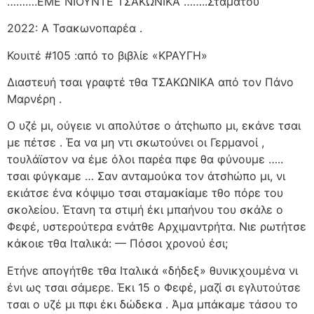
……….ΕΜΕ ΝΙΟΥΝΤΕ ΤΣΑΚΩΝΙΚΑ ……..Σταματού
2022: Α Τσακωνοπαρέα .
Κουιτέ #105 :από το βιβλίε «ΚΡΑΥΓΗ»
Διαστευή τσαι γραφτέ τθα ΤΣΑΚΩΝΙΚΑ από τον Πάνο
Μαρνέρη .
Ο υζέ μι, ούγειε νι απολύτσε ο άτςhωπο μι, εκάνε τσαι
με πέτσε . Έα να μη ντι σκωτούνει οι Γερμανοί ,
τουλάϊστον να έμε όλοι παρέα πφε θα φύνουμε …..
τσαι φύγκαμε … Σαν ανταμούκα τον άτσhώπο μι, νι
εκιάτσε ένα κόψιμο τσαι σταμακίαμε τθο πόρε του
σκολείου. Έτανη τα στιμή έκι μπαήνου του σκάλε ο
Φεφέ, υστερούτερα ενάτθε Αρχιμαντρήτα. Νιε ρωτήτσε
κάκοιε τθα Ιταλικά: — Πόσοι χρονού έσι;
Ετήνε απογήτθε τθα Ιταλικά «δήδεξ» θυνικχουμένα νι
ένι ως τσαι σάμερε. Έκι 15 ο Φεφέ, μαζί σι εγλυτούτσε
τσαι ο υζέ μι πφι έκι δώδεκα . Άμα μπάκαμε τάσου το