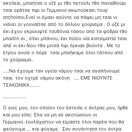
σκολείε, μπαήτσε ο υζέ μι τθο πετούλι τθο παναϊθούρι
τσαι οράτσε πφι οι Γερμανοί σκωτούκαει τουρ
ατςhοίποι.Ενεί νι έμαει αούντε να πάψει μη τσαι νι
νιάνει οι γουναίτσε από το άλλιου χούρισμα . Ο υζέ μι
έκι έχου γκριουφτέ τσυδόνια τάσου από τα φόδρα τθο
μπαλτό σι , σ’έκι μπάνου, έκι ποίου νία κατσιματία τσαι
απέ νι έκι δίου τθα μιτσά πφι ήγκιαε βούντα . Με το
έτρου ανοίε ο πόρε
τσαι μπαήκαμε όλοι τάτσου από
το χούρισμα..
…..Να έχουμε ταν υγεία νάμου τσαι να αγαπήνουμε
τσαι
τον οχτρέ νάμου ακόνη
…. ΕΜΕ ΝΙΟΥΝΤΕ
ΤΣΑΚΩΝΙΚΑ……..
………………
Ο γιος μου, τον οποίον τον έστειλε ο άντρας μου, ήρθε
και μου είπε: Έλα να μη σε σκοτώσουν οι
Γερμανοί..τουλάχιστον να είμαστε όλοι παρέα που θα
φεύγουμε…. και φύγαμε.
Σαν συνάντησα τον άντρα