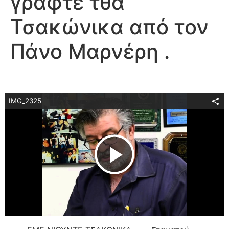
γραφτέ τθα
Τσακώνικα από τον
Πάνο Μαρνέρη .
IMG_2325
Play Video