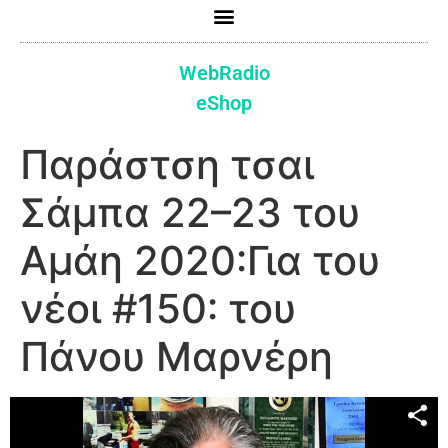
WebRadio
eShop
Παράστση τσαι
Σάμπα 22–23 του
Αμάη 2020:Για του
νέοι #150: του
Πάνου Μαρνέρη