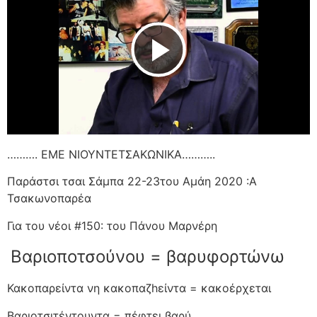
Play Video
………. ΕΜΕ ΝΙΟΥΝΤΕΤΣΑΚΩΝΙΚΑ………..
Παράστσι τσαι Σάμπα 22-23του Αμάη 2020 :Α
Τσακωνοπαρέα
Για του νέοι #150: του Πάνου Μαρνέρη
Βαριοποτσούνου = βαρυφορτώνω
Κακοπαρείντα νη κακοπαζhείντα = κακοέρχεται
Βαριοτσιτέντουντα = πέφτει βαρύ