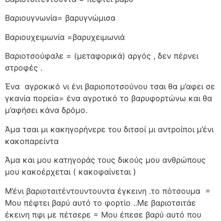
Βαριουγνωνία= βαρυγνώμισα
Βαριουχειμωνία =βαρυχειμωνιά
Βαριοτσούφαλε = (μεταφορικά) αργός , δεν πέρνει
στροφές .
Ένα
αγροκικό νι ένι βαριοποτσούνου τσαι θα μ’αφει σε
γκανία πορεία= ένα αγροτικό το βαρυφορτώνω και θα
μ’αφήσει κάνα δρόμο.
Άμα τσαι μι κακηγορήνερε του διτσοί μι αντροίποι μ’ένι
κακοπαρείντα
Άμα και μου κατηγοράς τους δικούς μου ανθρώπους
μου κακοέρχεται ( κακοφαίνεται )
Μ’ένι βαριοτσιτέντουντουντα έγκεινη .το πότσουμα
=
Μου πέφτει βαρύ αυτό το φορτίο ..Με βαριοτσιτάε
έκεινη πφι με πέτσερε = Μου έπεσε βαρύ αυτό που