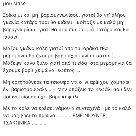
μου είπες ..
Ξοίκα μι κα, μη
βαριουγνωνίσου, γιατσί θα ντ’ αλήου
γκανία κατάρα τσαι θα κιάσει= κοίταξε με καλά μη
βαρυγνωμίσω , γιατί θα σου πώ καμμιά κατάρα και θα
πιάσει
Μάζου γκάνα κάλη γιατσί από τσι οράκα τθα
μερομήνια θα έχουμε βαριουχειμωνία ( σάτση ).. =
Μάζεψε κάνα ξύλο γιατί από τι είδα
στα μερομήνια θα
έχουμε βαρύ χειμώνα
εφέτος …
Μη κατςhούνερε τα τσιουφά ντι ο ‘νι αρίκχου χαμπάρι
ένι βαριοτσούφαλε .. = Μην σπάζεις το κεφάλι σου δεν
παίρνει είδηση έχει βαρύ κεφάλι …
Με το καλε να ερέσει νάμου α συνταχινά= με το καλό
να μας βρει το πρωινό . ……….ΕΜΕ ΝΙΟΥΝΤΕ
ΤΣΑΚΩΝΙΚΑ ………..