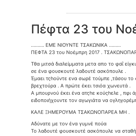
Πέφτα 23 του Νο
………. ΕΜΕ ΝΙΟΥΝΤΕ ΤΣΑΚΩΝΙΚΑ ………
ΠΕΦΤΑ 23 του Νοέμπρη 2017 . ΤΣΑΚΩΝΟΠΑ
Τθα μιτσά διαλείμματα μετα απο το φαΐ είγ
σε ένα φουσκουτέ λαδουτέ ασκόπουλε .
Έμαει τςhούντε ενα σωρέ τούμπε ,τάσου το σ
βρεχτούρα . Α πρώτε έκει τσιόα χωνευτά .
Α μπουρνού έκει ένα ατςhε κούςhελε , πφι ά
ειδοποιήχουντε τον αγωγιάτα να ογληγορέμπ
ΚΑΛΕ ΞΗΜΕΡΟΥΜΑ ΤΣΑΚΩΝΟΠΑΡΕΑ ΜΗ .
Αδύνατε με τον ένα γυμνέ πούα
Το λαδουτέ φουσκουτέ ασκόπουλε να σταθ