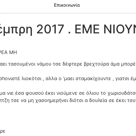
Επικοινωνία
έμπρη 2017 . ΕΜΕ ΝΙΟ
ΡΕΑ ΜΗ
κιαει τασουμένοι νάμου τσε δέφτερε βρεχτούρα άμα μπορ
hονιστέ λιοκότσι , αλλα ο ‘μαει σταμακίχουντε , γιατσι έ
μα νιε έσα φουσού έκει νιούμενε σε όλιου το χωριουδάτσι
τζη τσε να μη χασοημερήνει διότσι α δουλεία σε έκει τσ
ήρε