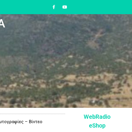
Α
WebRadio
τογραφίες – Βίντεο
eShop