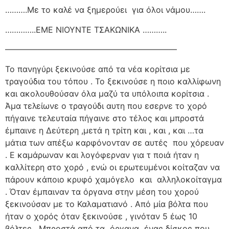
……….Με το καλέ να ξημερούει
για όλοι νάμου…….
…………..ΕΜΕ ΝΙΟΥΝΤΕ ΤΣΑΚΩΝΙΚΑ ………..
—————————————————————
Το πανηγύρι ξεκινούσε από τα νέα κορίτσια με
τραγούδια του τόπου . Το ξεκινούσε η ποιο καλλίφωνη
και ακολουθούσαν όλα μαζύ τα υπόλοιπα κορίτσια .
Άμα τελείωνε ο τραγούδι αυτη που εσερνε το χορό
πήγαινε τελευταία πήγαινε στο τέλος και μπροστά
έμπαινε η Δεύτερη ,μετά η τρίτη και , και , και …τα
μάτια των απέξω καρφόνονταν σε αυτές
που χόρευαν
. Ε καμάρωναν και λογόφερναν για τ ποιά ήταν η
καλλίτερη στο χορό , ενώ οι ερωτευμένοι κοίταζαν να
πάρουν κάποιο κρυφό χαμόγελο
και
αλληλοκοίταγμα
. Όταν έμπαιναν τα όργανα στην μέση του χορού
ξεκινούσαν με το Καλαματιανό . Από μία βόλτα που
ήταν ο χορός όταν ξεκινούσε , γινόταν 5 έως 10
βόλτες . Μπροστά από τα
όργανα
ένας δίσκος που