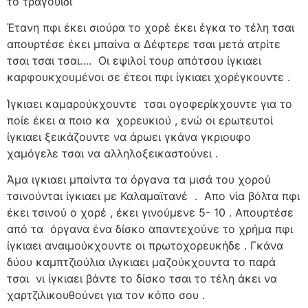
το τραγούϊδι
Έτανη πφι έκει σιούρα το χορέ έκει έγκα το τέλη τσαι
απουρτέσε έκει μπαίνα α Δέφτερε τσαι μετά ατρίτε
τσαι τσαι τσαι….
Οι εψιλοί τουρ απότσου ίγκιαει
καρφουκχουμένοι σε έτεοι πφι ίγκιαει χορέγκουντε .
Ίγκιαει καμαρούκχουντε
τσαι ογοφερίκχουντε για το
ποίε έκει α ποιο κα
χορευκιού , ενώ οι ερωτευτοί
ίγκιαει ξεικάζουντε να άρωει γκάνα γκριουφο
χαμόγελε τσαι να αλληλοξεικαστούνει .
Άμα ιγκιαει μπαίντα τα όργανα τα μισά του χορού
τσινούνται ίγκιαει με Καλαμαϊτανέ
.
Απο νία βόλτα πφι
έκει τσινού ο χορέ , έκει γινούμενε 5- 10 . Απουρτέσε
από τα
όργανα ένα δίσκο απαντεχούνε το χρήμα πφι
ίγκιαει αναιμούκχουντε οι πρωτοχορευκήδε . Γκάνα
δύου καμπτζιούλια ιλγκιαει μαζούκχουντα το παρά
τσαι
νι ίγκιαει βάντε το δίσκο τσαι το τέλη άκει να
χαρτζιλικουθούνει για τον κόπο σου .