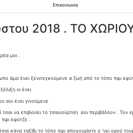
Επικοινωνία
στου 2018 . ΤΟ ΧΩΡΙΟΥ
ρέα μοι .
ρωπο άμα ένει ξενιτεγκούμενε α ζωή από το τόπο πφι εφύ
ξέλιξη νι ένει
ου σοι ένει γινούμενε
τσαι να επιβιούει το τσαινούρτση
σοι περιβάλλον . Τον ε
 πφι εφύτζε .
τσαι κάνα ταξίδι το τόπο πφι αποχουρίστε ο ‘νει ορού τουρ