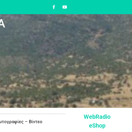
Α
WebRadio
τογραφίες – Βίντεο
eShop