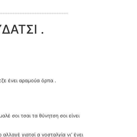
ΔΑΤΣΙ .
τζε ένει αραμούα όρπα .
μαλέ σοι τσαι τα θύνητση σοι είνει
 αλλαγέ γιατσί α νοσταλγία νι’ ένει