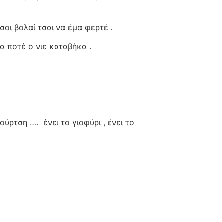
σοι βολαί τσαι να έμα φερτέ .
μα ποτέ ο νιε καταβήκα .
νούρτση ….
ένει το γιοφύρι , ένει το