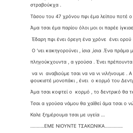
στραβούκχα .
Τάσου του 47 χρόνου πφι έμα λείπου ποτέ ο 
Άμα τσαι έμα παρίου όλοι μοι οι παρέε ίγκια
Έδαρη πφι ένει όρεγη ένα χρόνε
ένει ορού
Ο ‘νει κακηγορούνει , ίσια ,ίσια .Ένα πράμα 
πληγούκχουντα , α γρούσα . Ένει πρέπουντα 
να νι
αναβιούμε τσαι να να νι νιλήνουμε . Α
φουκιστέ μονοπάκι , ένει
ο κορμό του Δεντ
Άμα τσαι κοφτεί ο
κορμό , το δεντρικό θα τ
Τσαι α γρούσα νάμου θα χαϊθεί άμα τσαι ο νι
Καλε ξημέρουμα τσαι με υγεία …
………..ΕΜΕ ΝΙΟΥΝΤΕ ΤΣΑΚΩΝΙΚΑ…………..