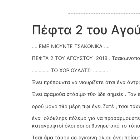
Πέφτα 2 του Αγού
…. ΕΜΕ ΝΙΟΥΝΤΕ ΤΣΑΚΩΝΙΚΑ ….
ΠΕΦΤΑ 2 ΤΟΥ ΑΓΟΥΣΤΟΥ
2018 . Τσακωνοπα
…………. ΤΟ ΧΩΡΙΟΥΔΑΤΣΙ ………..
Ένει πρέπουντα να νιουριζετε ότσι ένα άντ
Ένει αραμούα στάσιμο τθο ίιδε σημείε . Ταν ε
ορού μόνο τθο μέρη πφι ένει ζατέ , τσαι τάσ
ένα
ολόκληρε πόλεμο για να προσαρμουστεί 
καταγραφτοί όλοι σοι οι θύνησε από το τόπο
Τσαι άμα τάσου σε έγκεινη όλιου ένει ποίου 