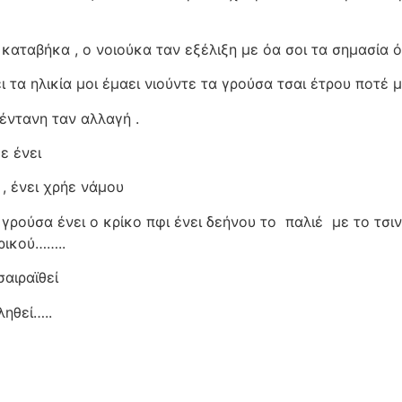
καταβήκα , ο νοιούκα ταν εξέλιξη με όα σοι τα σημασία ό
ει τα ηλικία μοι έμαει νιούντε τα γρούσα τσαι έτρου ποτέ 
 έντανη ταν αλλαγή .
με ένει
, ένει χρήε νάμου
 γρούσα ένει ο κρίκο πφι ένει δεήνου το
παλιέ
με το τσι
ρικού……..
σαιραϊθεί
ληθεί…..