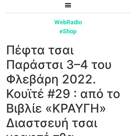
WebRadio
eShop
Πέφτα τσαι
Παράστσι 3–4 του
Φλεβάρη 2022.
Κουϊτέ #29 : από το
Βιβλίε «ΚΡΑΥΓΗ»
Διαστσευή τσαι