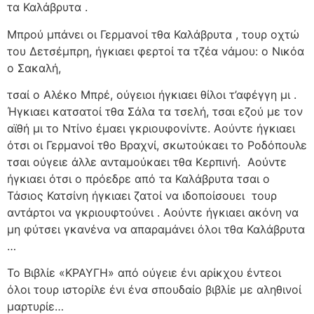
τα Καλάβρυτα .
Μπρού μπάνει οι Γερμανοί τθα Καλάβρυτα , τουρ οχτώ
του Δετσέμπρη, ήγκιαει φερτοί τα τζέα νάμου: ο Νικόα
ο Σακαλή,
τσαί ο Αλέκο Μπρέ, ούγειοι ήγκιαει θίλοι τ’αφέγγη μι .
Ήγκιαει κατσατοί τθα Σάλα τα τσελή, τσαι εζού με τον
αϊθή μι το Ντίνο έμαει γκριουφονίντε. Αούντε ήγκιαει
ότσι οι Γερμανοί τθο Βραχνί, σκωτούκαει το Ροδόπουλε
τσαι ούγειε άλλε ανταμούκαει τθα Κερπινή.
Αούντε
ήγκιαει ότσι ο πρόεδρε από τα Καλάβρυτα τσαι ο
Τάσιος Κατσίνη ήγκιαει ζατοί να ιδοποίσουει
τουρ
αντάρτοι να γκριουφτούνει . Αούντε ήγκιαει ακόνη να
μη φύτσει γκανένα να απαραμάνει όλοι τθα Καλάβρυτα
…
Το Βιβλίε «ΚΡΑΥΓΗ» από ούγειε ένι αρίκχου έντεοι
όλοι τουρ ιστορίλε ένι ένα σπουδαίο βιβλίε με αληθινοί
μαρτυρίε…