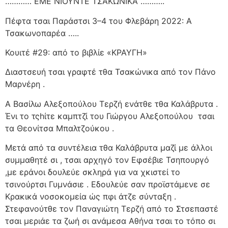
………… ΕΜΕ ΝΙΟΥΝΤΕ ΤΣΑΚΩΝΙΚΑ ………..
Πέφτα τσαι Παράστσι 3–4 του Φλεβάρη 2022: Α
Τσακωνοπαρέα …..
Κουιτέ #29: από το βιβλίε «ΚΡΑΥΓΗ»
Διαστσευή τσαι γραφτέ τθα Τσακώνικα από τον Πάνο
Μαρνέρη .
Α Βασίλω Αλεξοπούλου Τερζή ενάτθε τθα Καλάβρυτα .
Ένι το τςhίτε καμπτζί του Γιώργου Αλεξοπούλου
τσαι
τα Θεονίτσα Μπαλτζούκου .
Μετά από τα συντέλεια τθα Καλάβρυτα μαζί με άλλοι
συμμαθητέ σι , τσαι αρχηγό τον Εφσέβιε Τσηπουργό
,με εράνοι δουλεύε σκληρά για να χκιστεί το
τσινούρτσι Γυμνάσιε . Εδουλεύε σαν προϊστάμενε σε
Κρακικά νοσοκομεία ώς πφι άτζε σύνταξη .
Στεφανούτθε τον Παναγιώτη Τερζή από το Στσεπαστέ
τσαι μεριάε τα ζωή σι ανάμεσα Αθήνα τσαι το τόπο σι