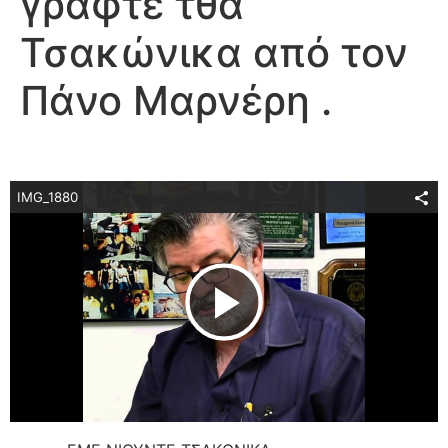
γραφτέ τθα
Τσακώνικα από τον
Πάνο Μαρνέρη .
IMG_1880
Play Video