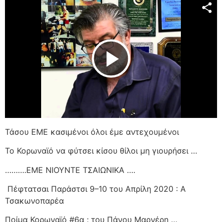
Play Video
Τάσου ΕΜΕ κασιμένοι όλοι έμε αντεχουμένοι
Το Κορωναϊό να φύτσει κίσου θίλοι μη γιουρήσει …
……….ΕΜΕ ΝΙΟΥΝΤΕ ΤΣΑΙΩΝΙΚΑ ….
Πέφτατσαι Παράστσι 9–10 του Απρίλη 2020 : Α
Τσακωνοπαρέα
Ποίμα Κορωναϊό #6α : του Πάνου Μαρνέρη …