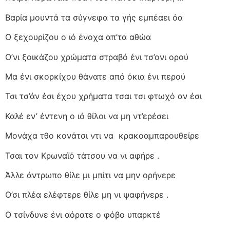
Βαρία μουντά τα σύγνεφα τα γής εμπέαει όα
Ο ξεχουρίζου ο ιό ένοχα απ’τα αθώα
Ο’νι ξοικάζου χρώματα στραβό ένι τσ’ονι ορού
Μα ένι σκορκίχου θάνατε από όκια ένι περού
Τσι τσ’άν έσι έχου χρήματα τσαι τσι φτωχό αν έσι
Καλέ εν’ έντενη ο ιό θίλοι να μη ντ’ερέσει
Μονάχα τθο κονάτσι ντι να
κρακοαμπαρουθείρε
Τσαι τον Κρωναϊό τάτσου να νι αφήρε .
Άλλε άντρωπο θίλε μι μπίτι να μην ορήνερε
Ο’σι πλέα ελέφτερε θίλε μη νι ψαφήνερε .
Ο τσίνδυνε ένι αόρατε ο φόβο υπαρκτέ