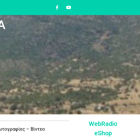
Α
WebRadio
τογραφίες – Βίντεο
eShop