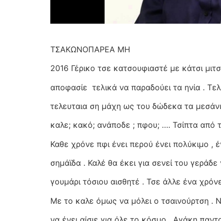
ΤΣΑΚΩΝΟΠΑΡΕΑ ΜΗ
2016 Γέρικο τσε κατσουφιαστέ με κάτσι μιτ
αποφασίε τελικά να παραδούει τα ηνία . Τελ
τελευταια ση μάχη ως του δώδεκα τα μεσάνι
καλε; κακό; ανάποδε ; πφου; …. Τσίπτα από τ
Καθε χρόνε πφι ένει περού ένει πολύκιμο , έν
σημάϊδα . Καλέ θα έκει για σενεί του γεράδε 
γουμάρι τόσιου αισθητέ . Τσε άλλε ένα χρόν
Με το καλε όμως να μόλει ο τσαινούρτση . 
να ένει αίσιε για όλε το κόσμο . Αγάκη παν