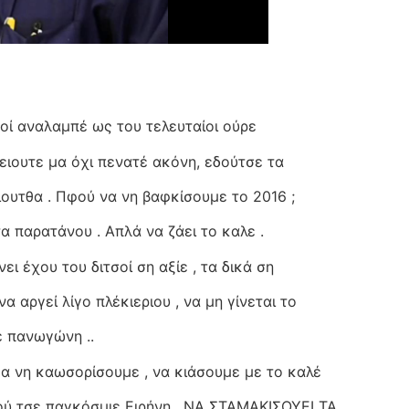
σοί αναλαμπέ ως του τελευταίοι ούρε
ειουτε μα όχι πενατέ ακόνη, εδούτσε τα
ουτθα . Πφού να νη βαφκίσουμε το 2016 ;
α παρατάνου . Απλά να ζάει το καλε .
ει έχου του διτσοί ση αξίε , τα δικά ση
να αργεί λίγο πλέκιεριου , να μη γίνεται το
ε πανωγώνη ..
Να νη καωσορίσουμε , να κιάσουμε με το καλέ
τού τσε παγκόσμιε Ειρήνη , ΝΑ ΣΤΑΜΑΚΙΣΟΥΕΙ ΤΑ