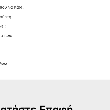
που να πάω .
κούστη
ε ;
να πάω
κάνω …
ατήστε Επαφή