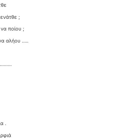
τθε
ενάτθε ;
 να ποίου ;
να αλήου …..
ου………
α .
ορφιά