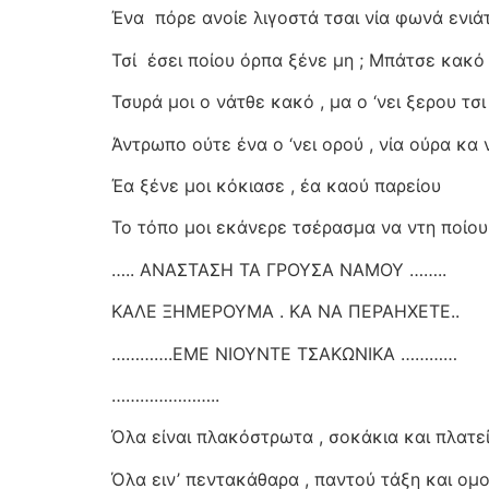
Ένα
πόρε ανοίε λιγοστά τσαι νία φωνά ενιά
Τσί
έσει ποίου όρπα ξένε μη ; Μπάτσε κακό 
Τσυρά μοι ο νάτθε κακό , μα ο ‘νει ξερου τσι
Άντρωπο ούτε ένα ο ‘νει ορού , νία ούρα κα 
Έα ξένε μοι κόκιασε , έα καού παρείου
Το τόπο μοι εκάνερε τσέρασμα να ντη ποί
….. ΑΝΑΣΤΑΣΗ ΤΑ ΓΡΟΥΣΑ ΝΑΜΟΥ ……..
ΚΑΛΕ ΞΗΜΕΡΟΥΜΑ . ΚΑ ΝΑ ΠΕΡΑΗΧΕΤΕ..
………….ΕΜΕ ΝΙΟΥΝΤΕ ΤΣΑΚΩΝΙΚΑ …………
…………………..
Όλα είναι πλακόστρωτα , σοκάκια και πλατεί
Όλα ειν’ πεντακάθαρα , παντού τάξη και ομ