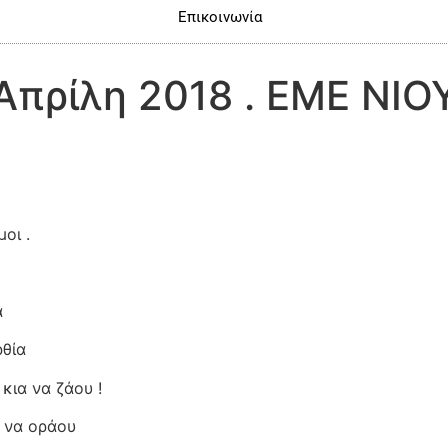
Επικοινωνία
Απρίλη 2018 . ΕΜΕ ΝΙ
οι .
α
ρθία
κια να ζάου !
 να οράου