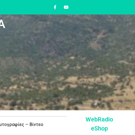
Α
WebRadio
τογραφίες – Βίντεο
eShop