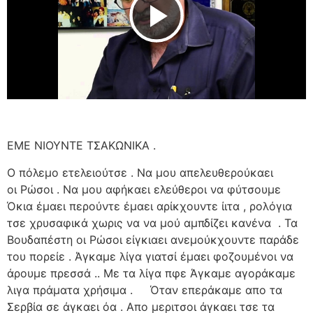
Play Video
ΕΜΕ ΝΙΟΥΝΤΕ ΤΣΑΚΩΝΙΚΑ .
Ο πόλεμο ετελειούτσε . Να μου απελευθερούκαει
οι Ρώσοι . Να μου αφήκαει ελεύθεροι να φύτσουμε
Όκια έμαει περούντε έμαει αρίκχουντε ίιτα , ρολόγια
τσε χρυσαφικά χωρις να να μού αμπδίζει κανένα . Τα
Βουδαπέστη οι Ρώσοι είγκιαει ανεμούκχουντε παράδε
του πορείε . Άγκαμε λίγα γιατσί έμαει φοζουμένοι να
άρουμε πρεσσά .. Με τα λίγα πφε Άγκαμε αγοράκαμε
λιγα πράματα χρήσιμα . Όταν επεράκαμε απο τα
Σερβία σε άγκαει όα . Απο μεριτσοι άγκαει τσε τα