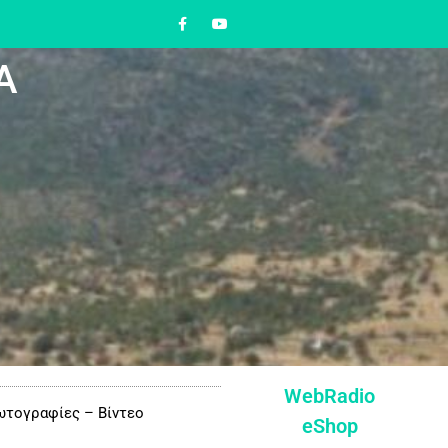
Α
WebRadio
τογραφίες – Βίντεο
eShop