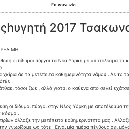
Επικοινωνία
Τςhυγητή 2017 Τσακωνο
ΑΡΕΑ ΜΗ
πίθεση οι δίδυμοι πύργοι τα Νεα Υόρκη με αποτέλεσμα τα κ
 .
α χκίρια άε τα μετέπειτα καθημερινότητα νάμου . Άε το τ
ότθε .
χάτθαει τόσοι ζωέ , αλλά γιατσι ο καθένα απο σενεί εχάτ
θεση οι δίδυμοι πύργοι στην Νέος Υόρκη με αποτέλεσμα τ
ν κόσμο .
τιρίων άλλαξε την μετέπειτα καθημερινότητα μας . Άλλαξε
 γνωρίζαμε ως τότε . Ειναι μία ημέρα πένθους όχι μόνο 